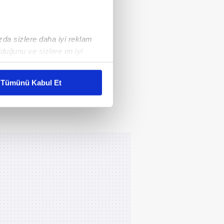
ızda sizlere daha iyi reklam
duğunu ve sizlere en iyi
liyetlerimizi karşılamak
Tümünü Kabul Et
ar gösterilmeyecektir."
çerezler kullanılmaktadır. Bu
u hizmetlerinin sunulması
i ve sizlere yönelik
nılacaktır.
kin detaylı bilgi için Ayarlar
ak ve sitemizde ilgili