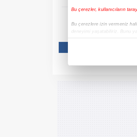
Duy
Bu çerezler, kullanıcıların tara
Bu çerezlere izin vermeniz halin
deneyimi yaşatabiliriz. Bunu y
içerikleri sunabilmek adına el
noktasında tek gelir kalemimiz 
Her halükârda, kullanıcılar, bu 
Sizlere daha iyi bir hizmet sun
çerezler vasıtasıyla çeşitli kiş
amacıyla kullanılmaktadır. Diğer
reklam/pazarlama faaliyetlerinin
Çerezlere ilişkin tercihlerinizi 
butonuna tıklayabilir,
Çerez Bi
6698 sayılı Kişisel Verilerin 