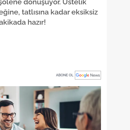
şölene dönüşüyor. Üstelik
ine, tatlısına kadar eksiksiz
kikada hazır!
ABONE OL