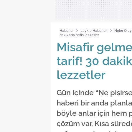
mevzuata uygun olarak kullanılan
Haberler
Laykla Haberleri
Neler Oluy
dakikada nefis lezzetler
Misafir gelme
tarif! 30 daki
lezzetler
Gün içinde “Ne pişirse
haberi bir anda planlar
böyle anlar için hem p
çözüm var. Kısa sürede