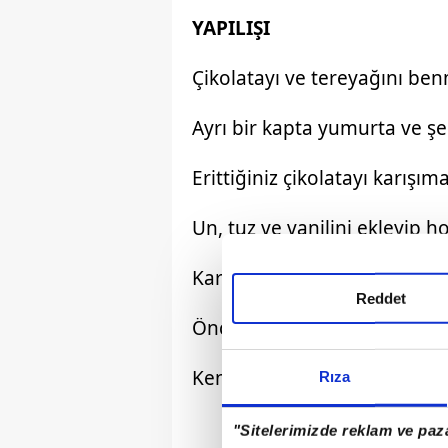
YAPILIŞI
Çikolatayı ve tereyağını benm
Ayrı bir kapta yumurta ve şe
Erittiğiniz çikolatayı karışım
Un, tuz ve vanilini ekleyip 
Karışımı yağlanmış sufle kapl
Reddet
Önceden ısıtılmış 180°C fırın
Kenarlar pişmiş, içi hafif akı
Rıza
"Sitelerimizde reklam ve paza