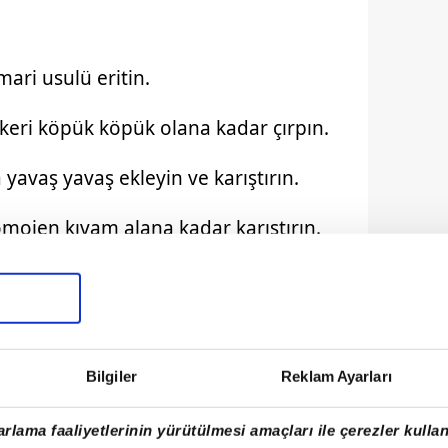
ari usulü eritin.
keri köpük köpük olana kadar çırpın.
a yavaş yavaş ekleyin ve karıştırın.
homojen kıvam alana kadar karıştırın.
arına paylaştırın.
da 8-10 dakika pişirin.
şkan kalmalı.
Bilgiler
Reklam Ayarları
rlama faaliyetlerinin yürütülmesi amaçları ile çerezler kullan