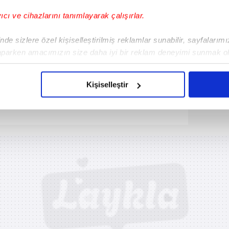
Haber Girişi
gu Aksoy - Editör
yıcı ve cihazlarını tanımlayarak çalışırlar.
de sizlere özel kişiselleştirilmiş reklamlar sunabilir, sayfalarım
aparken amacımızın size daha iyi bir reklam deneyimi sunmak ol
imizden gelen çabayı gösterdiğimizi ve bu noktada, reklamların ma
olduğunu sizlere hatırlatmak isteriz.
Kişiselleştir
çerezlere izin vermedikleri takdirde, kullanıcılara hedefli reklaml
abilmek için İnternet Sitemizde kendimize ve üçüncü kişilere ait 
isel verileriniz işlenmekte olup gerekli olan çerezler bilgi toplum
 çerezler, sitemizin daha işlevsel kılınması ve kişiselleştirilmes
 yapılması, amaçlarıyla sınırlı olarak açık rızanız dahilinde kulla
aşağıda yer alan panel vasıtasıyla belirleyebilirsiniz. Çerezlere iliş
lgilendirme Metnimizi
ziyaret edebilirsiniz.
Korunması Kanunu uyarınca hazırlanmış Aydınlatma Metnimizi okum