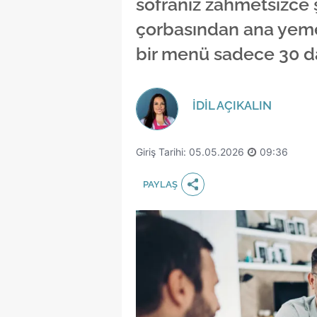
sofranız zahmetsizce 
çorbasından ana yemeğ
bir menü sadece 30 da
İDİL AÇIKALIN
Giriş Tarihi: 05.05.2026
09:36
PAYLAŞ