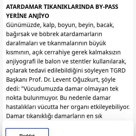
ATARDAMAR TIKANIKLARINDA BY-PASS
YERİNE ANJİYO
Günümüzde, kalp, boyun, beyin, bacak,
bağırsak ve böbrek atardamarların
daralmaları ve tıkanmalarının büyük
kısmının, açık cerrahiye gerek kalmaksızın
anjiyografi ile balon ve stentler kullanılarak,
açılarak tedavi edilebildiğini söyleyen TGRD
Başkanı Prof. Dr. Levent Oğuzkurt, şöyle
dedi: "Vücudumuzda damar olmayan tek
nokta bulunmuyor. Bu nedenle damar
hastalıkları vücutta her organı etkileyebiliyor.
Damar tıkanıklığı damarların en sık
hastalığıdır. Kalp damar tıkanıklığı tüm
hastalıklara bağlı bir numaralı ölüm sebebi.
Reddet