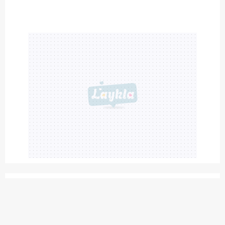
Haberler
Laykla Haberleri
Neler Oluyor? Haberleri
İnternetten aldığınız o ürün ölüm saçıyor olabilir! Uzmandan uyarı:
'Halk sağlığını tehdit ediyor'
İnternetten aldığınız o