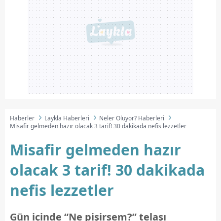
6698 sayılı Kişisel Verilerin Korunması Kanunu uyarınca
hazırlanmış Aydınlatma Metnimizi okumak ve sitemizde
ilgili mevzuata uygun olarak kullanılan çerezlerle ilgili bilgi
almak için lütfen
tıklayınız
.
Haberler
Laykla Haberleri
Neler Oluyor? Haberleri
Misafir gelmeden hazır olacak 3 tarif! 30 dakikada nefis lezzetler
Misafir gelmeden hazır
olacak 3 tarif! 30 dakikada
nefis lezzetler
Gün içinde “Ne pişirsem?” telaşı