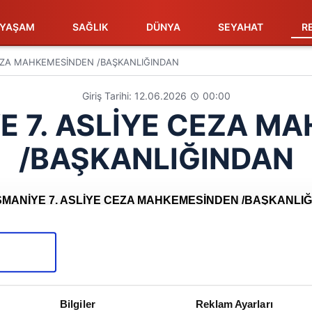
YAŞAM
SAĞLIK
DÜNYA
SEYAHAT
R
 CEZA MAHKEMESİNDEN /BAŞKANLIĞINDAN
Giriş Tarihi: 12.06.2026
00:00
YE 7. ASLİYE CEZA M
/BAŞKANLIĞINDAN
OSMANİYE 7. ASLİYE CEZA MAHKEMESİNDEN /BAŞKANLI
İ L A N
ahkememizin yukarıda esas ve karar numarası yazılı 25/12/20
Bilgiler
Reklam Ayarları
ile cezalandırılan Ömer ve Vidad kızı, İdlip 04/10/1972 do