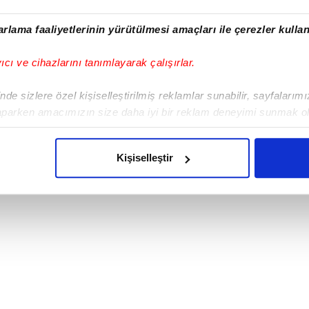
yılı gerekçeli karar ve Gençlik ve Spor Bakanlığı Spor Toto T
ndeki adresinin tespit edilememesi ve tebliğ imkanı bulunmaması
rlama faaliyetlerinin yürütülmesi amaçları ile çerezler kullan
reğince Türkiye Geneli İlk 5 de yer alan
gazetelerin birinde ve
yıcı ve cihazlarını tanımlayarak çalışırlar.
tebliğ edilmiş sayılacağına, takip eden iki haftalık süre içerisin
de sizlere özel kişiselleştirilmiş reklamlar sunabilir, sayfalarım
aparken amacımızın size daha iyi bir reklam deneyimi sunmak ol
imizden gelen çabayı gösterdiğimizi ve bu noktada, reklamların ma
olduğunu sizlere hatırlatmak isteriz.
Kişiselleştir
çerezlere izin vermedikleri takdirde, kullanıcılara hedefli reklaml
abilmek için İnternet Sitemizde kendimize ve üçüncü kişilere ait 
isel verileriniz işlenmekte olup gerekli olan çerezler bilgi toplum
 çerezler, sitemizin daha işlevsel kılınması ve kişiselleştirilmes
 yapılması, amaçlarıyla sınırlı olarak açık rızanız dahilinde kulla
aşağıda yer alan panel vasıtasıyla belirleyebilirsiniz. Çerezlere iliş