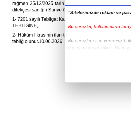
rağmen 25/12/2025 tarih 2024/427 esas 2025/787 karar sa
dilekçesi sanığın Suriye ülkesine dönmesi, Suriye ülkesi
"Sitelerimizde reklam ve paza
1- 7201 sayılı Tebligat Kanununun 28 ve 29. Maddeleri ge
TEBLİĞİNE,
Bu çerezler, kullanıcıların tara
2- Hüküm fıkrasının ilan tarihinden itibaren 15 gün sonra 
Bu çerezlere izin vermeniz halin
tebliğ olunur.10.06.2026
deneyimi yaşatabiliriz. Bunu y
içerikleri sunabilmek adına el
noktasında tek gelir kalemimiz 
Her halükârda, kullanıcılar, bu 
Share this selection
Sizlere daha iyi bir hizmet sun
çerezler vasıtasıyla çeşitli kiş
amacıyla kullanılmaktadır. Diğer
reklam/pazarlama faaliyetlerinin
Çerezlere ilişkin tercihlerinizi 