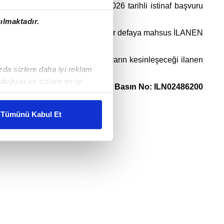
eşkilat Başkanlığının 02/04/2026 tarihli istinaf başvuru
 sebebiyle tebliğ edilememiştir.
ılmaktadır.
 Genel İnternet Haber sitesinde bir defaya mahsus
İLANEN
de istinaf olunmadığı taktirde kararın kesinleşeceği ilanen
ızda sizlere daha iyi reklam
duğunu ve sizlere en iyi
#ilan.gov.tr Basın No: ILN02486200
liyetlerimizi karşılamak
Tümünü Kabul Et
ar gösterilmeyecektir."
Facebook
Google
çerezler kullanılmaktadır. Bu
u hizmetlerinin sunulması
i ve sizlere yönelik
nılacaktır.
kin detaylı bilgi için Ayarlar