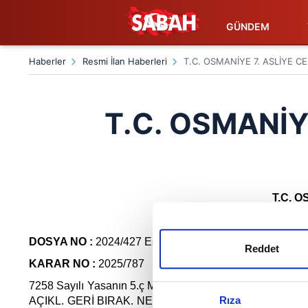
GÜNDEM
Haberler
Resmi İlan Haberleri
T.C. OSMANİYE 7. ASLİYE
T.C. OSMANİ
T.C. 
DOSYA NO :
2024/427 Esas
Reddet
KARAR NO :
2025/787
7258 Sayılı Yasanın 5.ç Maddesine Muhalefet suçundan M
Rıza
AÇIKL. GERİ BIRAK. NED. DNT.SER. (CMK 231/8) cezası 