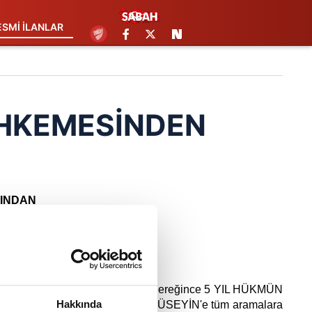
ESMİ İLANLAR
AHKEMESİNDEN
ĞINDAN
25 tarihli ilamı ile 5.ç maddesi gereğince 5 YIL HÜKMÜN
Hakkında
ğumlu, Suriye uyruklu MUNE EL HÜSEYİN'e tüm aramalara