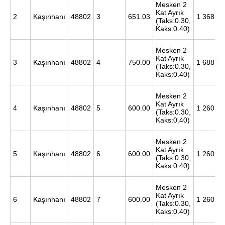
Mesken 2
kılınması ve kişiselleştirilmesi ve sizlere yönelik
Kat Ayrık
2
Kaşınhanı
48802
3
651.03
1 368 00
reklam/pazarlama faaliyetlerinin yapılması, amaçlarıyla
(Taks:0.30,
Kaks:0.40)
sınırlı olarak açık rızanız dahilinde kullanılacaktır.
Mesken 2
Çerezlere ilişkin tercihlerinizi aşağıda yer alan panel
Kat Ayrık
3
Kaşınhanı
48802
4
750.00
1 688 00
(Taks:0.30,
vasıtasıyla belirleyebilirsiniz. Çerezlere ilişkin detaylı bilgi
Kaks:0.40)
için Ayarlar butonuna tıklayabilir,
Çerez Bilgilendirme
Metnimizi
ziyaret edebilirsiniz.
Mesken 2
Kat Ayrık
4
Kaşınhanı
48802
5
600.00
1 260 00
(Taks:0.30,
6698 sayılı Kişisel Verilerin Korunması Kanunu uyarınca
Kaks:0.40)
hazırlanmış Aydınlatma Metnimizi okumak ve sitemizde
ilgili mevzuata uygun olarak kullanılan çerezlerle ilgili bilgi
Mesken 2
Kat Ayrık
almak için lütfen
tıklayınız
.
5
Kaşınhanı
48802
6
600.00
1 260 00
(Taks:0.30,
Kaks:0.40)
Mesken 2
Kat Ayrık
6
Kaşınhanı
48802
7
600.00
1 260 00
(Taks:0.30,
Kaks:0.40)