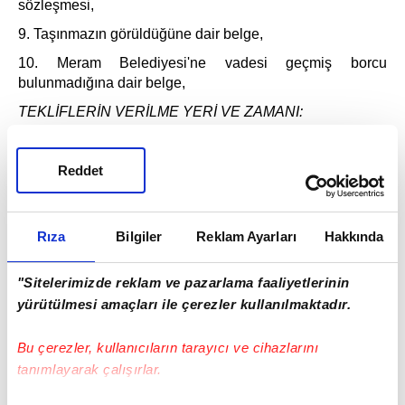
sözleşmesi,
9. Taşınmazın görüldüğüne dair belge,
10. Meram Belediyesi'ne vadesi geçmiş borcu
bulunmadığına dair belge,
TEKLİFLERİN VERİLME YERİ VE ZAMANI:
İhaleye katılacak isteklilerin
en geç
24
/
0
6
/202
6
Çarşamba günü saat 12:
0
0'
ye
kadar geçici teminatın
Reddet
yatırma
lar
ı ve ihale evraklarının Belediyemiz
Gelirler
Müdürlüğü'ne dosya halinde teslim etmeleri
gerekmektedir.
Rıza
Bilgiler
Reklam Ayarları
Hakkında
Saat ayarında Türkiye Radyo ve Televizyon ( TRT )
idaresinin saat ayarı esastır.
"Sitelerimizde reklam ve pazarlama faaliyetlerinin
ÖDEME ŞEKLİ:
yürütülmesi amaçları ile çerezler kullanılmaktadır.
Tablodaki taşınmazlarda ihale bedelinin %20'si ile ihale
bedeli üzerinden hesaplanan damga vergisi, kati teminat
Bu çerezler, kullanıcıların tarayıcı ve cihazlarını
ve ihaleden kaynaklanan diğer masraflar peşin
tanımlayarak çalışırlar.
ödenecektir. Kalan ihale bedeli 12 ay eşit aralıklı taksitler