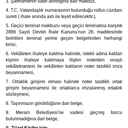
3. Şartnamenin satın alındığına dair makbuz,
4. T.C. Vatandaşlık numarasının bulunduğu nüfus cüzdanı
sureti ( ihale anında aslı ile teyid edilecektir.),
5. Geçici teminat makbuzu veya geçici teminatına karşılık
2886 Sayılı Devlet İhale Kanunu'nun 26. maddesinde
belirtilen teminat yerine geçen belgelerden herhangi
birisi,
6. Vekâleten ihaleye katılma halinde, istekli adına katılan
kişinin ihaleye katılmaya ilişkin noterden onaylı
vekâletnamesi ile vekâleten katılanın noter tasdikli imza
beyannamesi,
7. Ortaklık girişimi olması halinde noter tasdikli ortak
girişim beyannamesi ile ortaklarca imzalanmış ortaklık
sözleşmesi,
8. Taşınmazın görüldüğüne dair belge,
9. Meram Belediyesi'ne vadesi geçmiş borcu
bulunmadığına dair belge,
B-
Tüzel Kişiler için: