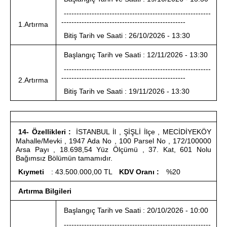
Sizlere daha iyi bir hizmet sunabilmek için İnternet
----------------------------------------------------------
-------------------------------------------------
Sitemizde kendimize ve üçüncü kişilere ait çerezler
1.Artırma
Bitiş Tarih ve Saati : 26/10/2026 - 13:30
kullanılmaktadır. Bu çerezler vasıtasıyla çeşitli kişisel
verileriniz işlenmekte olup gerekli olan çerezler bilgi
Başlangıç Tarih ve Saati : 12/11/2026 - 13:30
toplumu hizmetlerinin sunulması amacıyla
----------------------------------------------------------
kullanılmaktadır. Diğer çerezler, sitemizin daha işlevsel
-------------------------------------------------
2.Artırma
kılınması ve kişiselleştirilmesi ve sizlere yönelik
Bitiş Tarih ve Saati : 19/11/2026 - 13:30
reklam/pazarlama faaliyetlerinin yapılması, amaçlarıyla
sınırlı olarak açık rızanız dahilinde kullanılacaktır.
14- Özellikleri :
İSTANBUL İl , ŞİŞLİ İlçe , MECİDİYEKÖY
Çerezlere ilişkin tercihlerinizi aşağıda yer alan panel
Mahalle/Mevki , 1947 Ada No , 100 Parsel No , 172/100000
vasıtasıyla belirleyebilirsiniz. Çerezlere ilişkin detaylı bilgi
Arsa Payı , 18.698,54 Yüz Ölçümü , 37. Kat, 601 Nolu
için Ayarlar butonuna tıklayabilir,
Çerez Bilgilendirme
Bağımsız Bölümün tamamıdır.
Metnimizi
ziyaret edebilirsiniz.
Kıymeti
: 43.500.000,00 TL
KDV Oranı :
%20
Artırma Bilgileri
6698 sayılı Kişisel Verilerin Korunması Kanunu uyarınca
hazırlanmış Aydınlatma Metnimizi okumak ve sitemizde
Başlangıç Tarih ve Saati : 20/10/2026 - 10:00
ilgili mevzuata uygun olarak kullanılan çerezlerle ilgili bilgi
----------------------------------------------------------