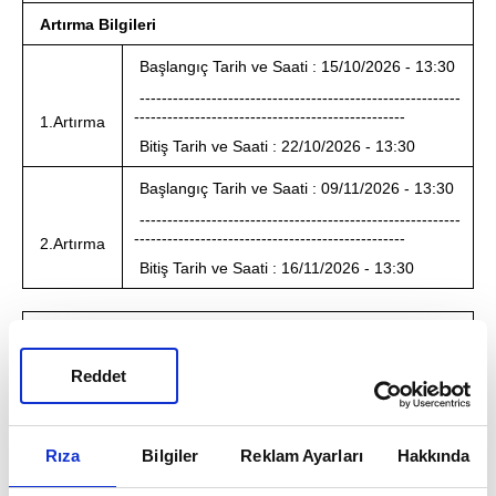
Artırma Bilgileri
Başlangıç Tarih ve Saati : 15/10/2026 - 13:30
----------------------------------------------------------
-------------------------------------------------
1.Artırma
Bitiş Tarih ve Saati : 22/10/2026 - 13:30
Başlangıç Tarih ve Saati : 09/11/2026 - 13:30
----------------------------------------------------------
-------------------------------------------------
2.Artırma
Bitiş Tarih ve Saati : 16/11/2026 - 13:30
12- Özellikleri
:İSTANBUL İl , ŞİŞLİ İlçe , MECİDİYEKÖY
Reddet
Mahalle/Mevki , 1947 Ada No , 100 Parsel No , 143/100000
Arsa Payı , 18.698,54 Yüz Ölçümü , 35. Kat, 568 Nolu
Bağımsız Bölümün tamamıdır.
Kıymeti :
39.750.000,00 TL
KDV Oranı :
%20
Rıza
Bilgiler
Reklam Ayarları
Hakkında
Artırma Bilgileri