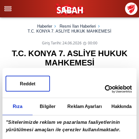
Haberler
Resmi İlan Haberleri
T.C. KONYA 7. ASLİYE HUKUK MAHKEMESİ
Giriş Tarihi: 24.06.2026
00:00
T.C. KONYA 7. ASLİYE HUKUK
MAHKEMESİ
T.C.
Reddet
KONYA
7. ASLİYE HUKUK MAHKEMESİ
Rıza
Bilgiler
Reklam Ayarları
Hakkında
- İL Â N D I R -
Mahkememiz 2025/376 Esas, 2026/132 Karar sayılı
"Sitelerimizde reklam ve pazarlama faaliyetlerinin
dosyasında davacı Türkiye Elektrik İletim Anonim Şirketi
yürütülmesi amaçları ile çerezler kullanılmaktadır.
tarafından Konya İli, Akören İlçesi, Tülce
(Köyü)