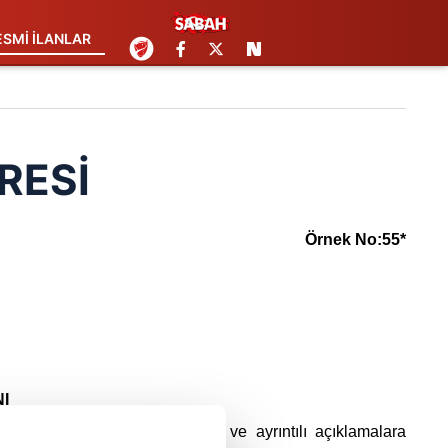
ESMİ İLANLAR
RESİ
Örnek No:55*
I
ine, artırmaya ilişkin şartlara ve ayrıntılı açıklamalara