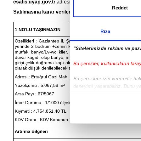
esatis.uyap.gov.tr
adresi üzerinden
2026/1730 TLMT.
sa
Reddet
Satılmasına karar verilen taşınmazın cinsi, mahiyeti,
1 NO'LU TAŞINMAZIN
Rıza
Özellikleri : Gaziantep İl, Şahinbey İlçe, GÜNEYKENT Mahalle/
yerinde 2 bodrum +zemin kat+7 normal kat konumludur. Mesken
"Sitelerimizde reklam ve paza
mutfak, banyo/Lv-wc, kiler, antre ve balkon bölümlüdür. Mesken
duvar kağıdı olup banyo, mutfak ve lv-wc, komple seramiktir, m
girişi çelik doğrama kapı olup, mesken içerisindeki kapılar a
Bu çerezler, kullanıcıların tara
olarak düşük denilebilecek seviyede işçilik ve malzeme kullanım
Adresi : Ertuğrul Gazi Mah. 189073 Sokak.B Blok No:2/B Şah
Bu çerezlere izin vermeniz halin
Yüzölçümü : 5.067,58 m²
deneyimi yaşatabiliriz. Bunu y
içerikleri sunabilmek adına el
Arsa Payı : 67/5067
noktasında tek gelir kalemimiz 
İmar Durumu :
1/1000 ölçekli uygulama imar planında, Kısmen K
Kıymeti : 4.754.851,40 TL
Her halükârda, kullanıcılar, bu 
KDV Oranı : KDV Kanunun 17. Maddesinin 4. Fıkrası Uyarınca
Sizlere daha iyi bir hizmet sun
Artırma Bilgileri
çerezler vasıtasıyla çeşitli kiş