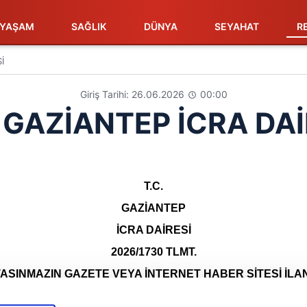
YAŞAM
SAĞLIK
DÜNYA
SEYAHAT
R
İ
Giriş Tarihi: 26.06.2026
00:00
. GAZİANTEP İCRA DAİ
T.C.
GAZİANTEP
İCRA DAİRESİ
2026/1730 TLMT.
TAŞINMAZIN GAZETE VEYA İNTERNET HABER SİTESİ İLAN
ılı mallar satışa çıkarılmış olup mahcuzun ayrıntılı görseller