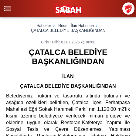
Haberler
Resmi İlan Haberleri
ÇATALCA BELEDİYE BAŞKANLIĞINDAN
Giriş Tarihi: 03.07.2026
00:00
ÇATALCA BELEDİYE
BAŞKANLIĞINDAN
İLAN
ÇATALCA BELEDİYE BAŞKANLIĞI
NDAN
Belediyemiz hüküm ve tasarrufu altında bulunan ve
aşağıda özellikleri belirtilen, Çatalca İlçesi Ferhatpaşa
Mahallesi Eğri Sokak Hanımeli Parkı' nın 1.120,00 m2'lik
kısmı üzerine belediyece verilecek mimarı projeye ve
eklerine uygun olarak Restoran-Kafeterya Yapımı ile
Sosyal Tesis ve Çevre Düzenlemesi Yapılması
Karşılığında Restoran-Kafeteryanın İşletme Hakkının