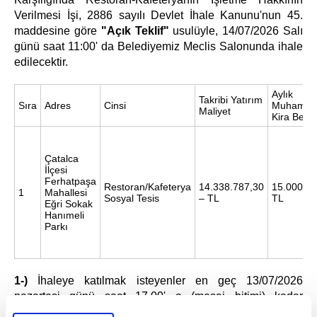
Verilmesi İşi, 2886 sayılı Devlet İhale Kanunu'nun 45.
maddesine göre
"Açık Teklif"
usulüyle, 14/07/2026 Salı
günü saat 11:00' da Belediyemiz Meclis Salonunda ihale
edilecektir.
Aylık
Takribi Yatırım
Sıra
Adres
Cinsi
Muhamm
Maliyet
Kira Bedel
Çatalca
İlçesi
Ferhatpaşa
Restoran/Kafeterya
14.338.787,30
15.000,00
1
Mahallesi
Sosyal Tesis
– TL
TL
Eğri Sokak
Hanımeli
Parkı
1-)
İhaleye katılmak isteyenler en geç 13/07/2026
pazartesi günü saat 17.00' a (mesai bitimi) kadar
müracaat dosyalarını, Belediye Gelirler Müdürlüğü' ne