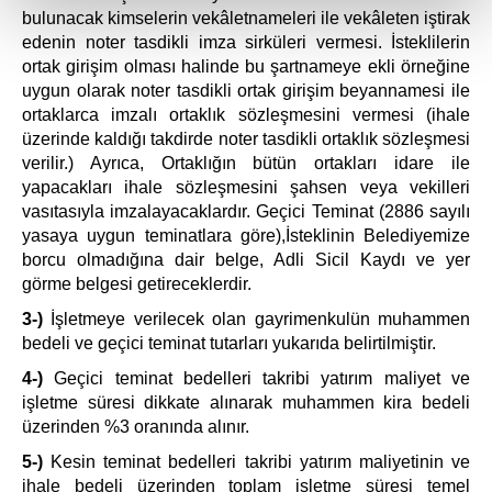
kalemimiz olduğunu sizlere hatırlatmak isteriz.
bulunacak kimselerin vekâletnameleri ile vekâleten iştirak
edenin noter tasdikli imza sirküleri vermesi. İsteklilerin
Her halükârda, kullanıcılar, bu çerezlere izin vermedikleri
ortak girişim olması halinde bu şartnameye ekli örneğine
takdirde, kullanıcılara hedefli reklamlar
uygun olarak noter tasdikli ortak girişim beyannamesi ile
gösterilmeyecektir."
ortaklarca imzalı ortaklık sözleşmesini vermesi (ihale
üzerinde kaldığı takdirde noter tasdikli ortaklık sözleşmesi
verilir.) Ayrıca, Ortaklığın bütün ortakları idare ile
Sizlere daha iyi bir hizmet sunabilmek için İnternet
yapacakları ihale sözleşmesini şahsen veya vekilleri
Sitemizde kendimize ve üçüncü kişilere ait çerezler
vasıtasıyla imzalayacaklardır. Geçici Teminat (2886 sayılı
kullanılmaktadır. Bu çerezler vasıtasıyla çeşitli kişisel
yasaya uygun teminatlara göre),İsteklinin Belediyemize
verileriniz işlenmekte olup gerekli olan çerezler bilgi
borcu olmadığına dair belge, Adli Sicil Kaydı ve yer
toplumu hizmetlerinin sunulması amacıyla
görme belgesi getireceklerdir.
kullanılmaktadır. Diğer çerezler, sitemizin daha işlevsel
3-)
İşletmeye verilecek olan gayrimenkulün muhammen
kılınması ve kişiselleştirilmesi ve sizlere yönelik
bedeli ve geçici teminat tutarları yukarıda belirtilmiştir.
reklam/pazarlama faaliyetlerinin yapılması, amaçlarıyla
sınırlı olarak açık rızanız dahilinde kullanılacaktır.
4-)
Geçici teminat bedelleri takribi yatırım maliyet ve
işletme süresi dikkate alınarak muhammen kira bedeli
üzerinden %3 oranında alınır.
Çerezlere ilişkin tercihlerinizi aşağıda yer alan panel
vasıtasıyla belirleyebilirsiniz. Çerezlere ilişkin detaylı bilgi
5-)
Kesin teminat bedelleri takribi yatırım maliyetinin ve
için Ayarlar butonuna tıklayabilir,
Çerez Bilgilendirme
ihale bedeli üzerinden toplam işletme süresi temel