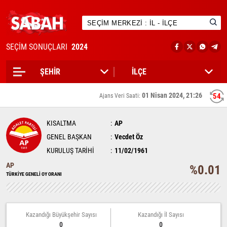
SEÇİM SONUÇLARI
2024
01 Nisan 2024, 21:26
54
Ajans Veri Saati:
KISALTMA
AP
GENEL BAŞKAN
Vecdet Öz
KURULUŞ TARİHİ
11/02/1961
AP
%0.01
TÜRKİYE GENELİ OY ORANI
Kazandığı Büyükşehir Sayısı
Kazandığı İl Sayısı
0
0