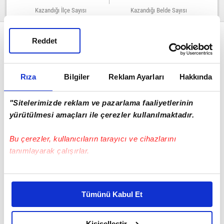
Kazandığı İlçe Sayısı
Kazandığı Belde Sayısı
14
5
Reddet
BELEDİYE BAŞKANLIKLARI
0
Rıza
Bilgiler
Reklam Ayarları
Hakkında
%0
"Sitelerimizde reklam ve pazarlama faaliyetlerinin
yürütülmesi amaçları ile çerezler kullanılmaktadır.
İL GENEL MECLİSİ
Bu çerezler, kullanıcıların tarayıcı ve cihazlarını
tanımlayarak çalışırlar.
%1.51
Bu çerezlere izin vermeniz halinde sizlere özel
kişiselleştirilmiş reklamlar sunabilir, sayfalarımızda sizlere
Tümünü Kabul Et
daha iyi reklam deneyimi yaşatabiliriz. Bunu yaparken
amacımızın size daha iyi bir reklam deneyimi sunmak
Iğdır Sayfasına Git
olduğunu ve sizlere en iyi içerikleri sunabilmek adına
Kişiselleştir