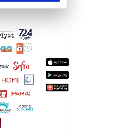
ar gösterilmeyecektir."
çerezler kullanılmaktadır. Bu
u hizmetlerinin sunulması
i ve sizlere yönelik
nılacaktır.
kin detaylı bilgi için Ayarlar
ak ve sitemizde ilgili