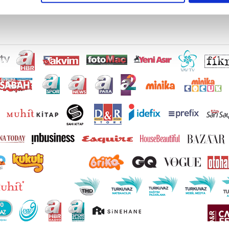
çerezlere izin vermedikleri takdirde, kullanıcılara hedefli reklaml
abilmek için İnternet Sitemizde kendimize ve üçüncü kişilere ait 
isel verileriniz işlenmekte olup gerekli olan çerezler bilgi toplum
 çerezler, sitemizin daha işlevsel kılınması ve kişiselleştirilmes
 yapılması, amaçlarıyla sınırlı olarak açık rızanız dahilinde kulla
aşağıda yer alan panel vasıtasıyla belirleyebilirsiniz. Çerezlere iliş
lgilendirme Metnimizi
ziyaret edebilirsiniz.
Korunması Kanunu uyarınca hazırlanmış Aydınlatma Metnimizi okum
 çerezlerle ilgili bilgi almak için lütfen
tıklayınız
.