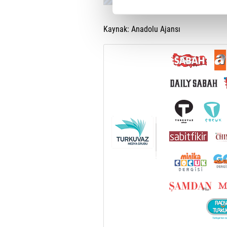
Her halükârda, kullanıcılar, bu 
Kaynak: Anadolu Ajansı
Sizlere daha iyi bir hizmet sun
çerezler vasıtasıyla çeşitli kiş
amacıyla kullanılmaktadır. Diğer
reklam/pazarlama faaliyetlerinin
Çerezlere ilişkin tercihlerinizi 
butonuna tıklayabilir,
Çerez Bi
6698 sayılı Kişisel Verilerin 
mevzuata uygun olarak kullanılan