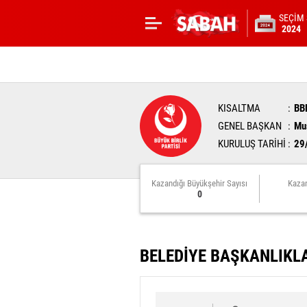
SEÇİM
2024
KISALTMA
BB
GENEL BAŞKAN
Mus
KURULUŞ TARİHİ
29
Kazandığı Büyükşehir Sayısı
Kazan
0
BELEDİYE BAŞKANLIKL