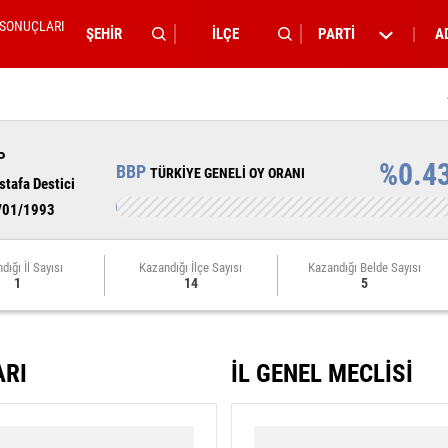
 SONUÇLARI
PARTİ
A
P
%0.4
BBP
TÜRKİYE GENELİ OY ORANI
tafa Destici
/01/1993
dığı İl Sayısı
Kazandığı İlçe Sayısı
Kazandığı Belde Sayısı
1
14
5
ARI
İL GENEL MECLİSİ