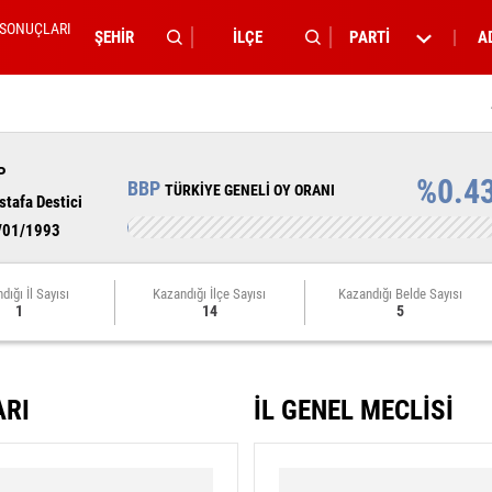
 SONUÇLARI
PARTİ
A
P
%0.4
BBP
TÜRKİYE GENELİ OY ORANI
tafa Destici
/01/1993
dığı İl Sayısı
Kazandığı İlçe Sayısı
Kazandığı Belde Sayısı
1
14
5
ARI
İL GENEL MECLİSİ