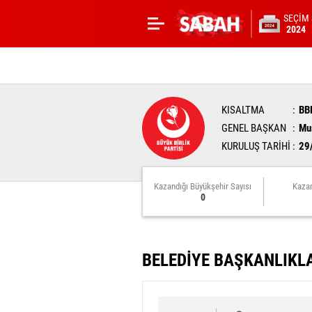
SEÇİM
2024
KISALTMA
BB
GENEL BAŞKAN
Mus
KURULUŞ TARİHİ
29
Kazandığı Büyükşehir Sayısı
Kazan
0
BELEDİYE BAŞKANLIKL