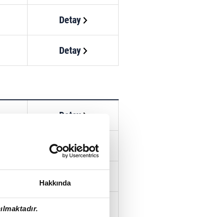
Detay
Detay
Detay
Detay
Detay
Hakkında
Detay
ılmaktadır.