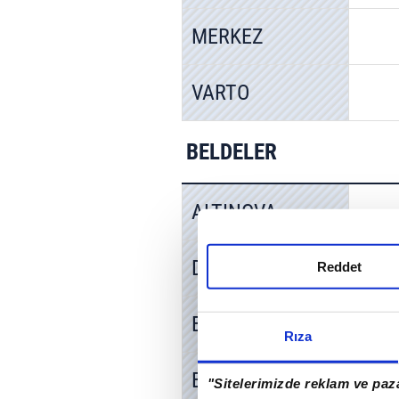
MERKEZ
VARTO
BELDELER
ALTINOVA
DÜZKIŞLA
Reddet
ELMAKAYA
Rıza
ERENTEPE
"Sitelerimizde reklam ve paza