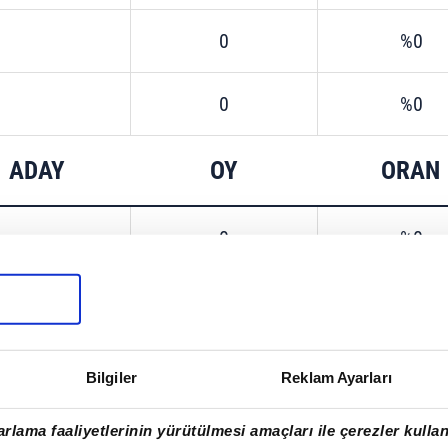
0
%0
0
%0
ADAY
OY
ORAN
0
%0
OKAN EROL
10
%0.73
0
%0
Bilgiler
Reklam Ayarları
0
%0
rlama faaliyetlerinin yürütülmesi amaçları ile çerezler kullan