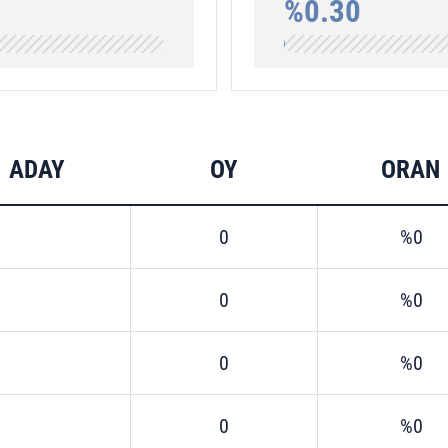
%0.30
ADAY
OY
ORAN
0
%0
0
%0
0
%0
0
%0