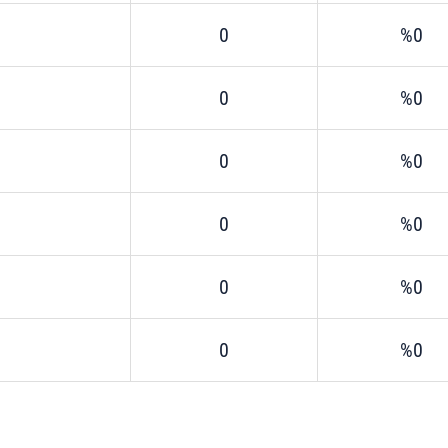
 çerezlerle ilgili bilgi almak için lütfen
tıklayınız
.
0
%0
0
%0
0
%0
0
%0
0
%0
0
%0