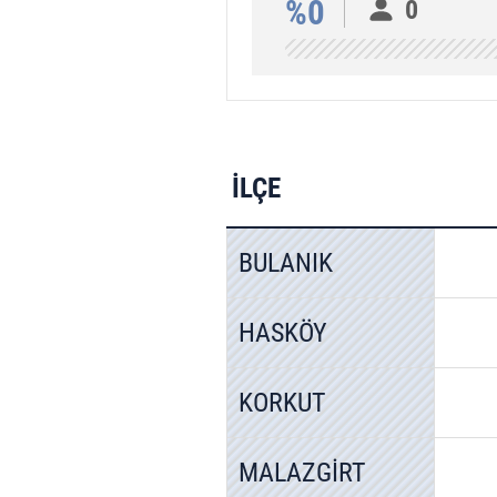
%0
0
İLÇE
BULANIK
HASKÖY
KORKUT
MALAZGİRT