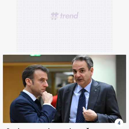
reklam/pazarlama faaliyetlerinin yapılması, amaçlarıyla
sınırlı olarak açık rızanız dahilinde kullanılacaktır.
Çerezlere ilişkin tercihlerinizi aşağıda yer alan panel
vasıtasıyla belirleyebilirsiniz. Çerezlere ilişkin detaylı bilgi
için Ayarlar butonuna tıklayabilir,
Çerez Bilgilendirme
Metnimizi
ziyaret edebilirsiniz.
6698 sayılı Kişisel Verilerin Korunması Kanunu uyarınca
hazırlanmış Aydınlatma Metnimizi okumak ve sitemizde
ilgili mevzuata uygun olarak kullanılan çerezlerle ilgili bilgi
almak için lütfen
tıklayınız
.
4