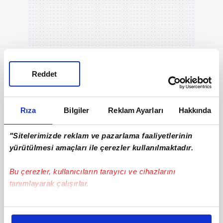
Reddet
Rıza
Bilgiler
Reklam Ayarları
Hakkında
"Sitelerimizde reklam ve pazarlama faaliyetlerinin
yürütülmesi amaçları ile çerezler kullanılmaktadır.
3
Bu çerezler, kullanıcıların tarayıcı ve cihazlarını
tanımlayarak çalışırlar.
"
Türkiye
ile Yunanistan arasındaki devam eden
diyaloğu destekliyoruz" diyen Confavreux,
Bu çerezlere izin vermeniz halinde sizlere özel
Fransa Dışişleri Bakanı Jean-Noel Barrot'nun
kişiselleştirilmiş reklamlar sunabilir, sayfalarımızda sizlere