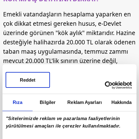
Emekli vatandaşların hesaplama yaparken en
çok dikkat etmesi gereken husus, e-Devlet
üzerinde görünen "kök aylık" miktarıdır. Hazine
desteğiyle halihazırda 20.000 TL olarak ödenen
taban maaş uygulamasında, temmuz zammı
mevcut 20.000 TL'lik sınırın üzerine değil,
kişinin kendi kök maaşı üzerine eklenmektedir.
Kök maaşı mevcut tabanın altında kalan
Reddet
vatandaşlar için kalan fark hazine desteği ile
sağlanmaktadır.
Rıza
Bilgiler
Reklam Ayarları
Hakkında
"Sitelerimizde reklam ve pazarlama faaliyetlerinin
yürütülmesi amaçları ile çerezler kullanılmaktadır.