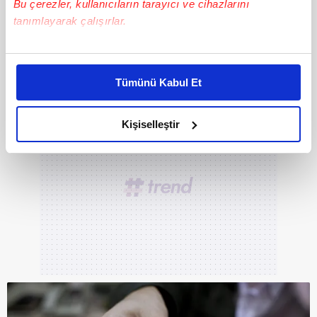
Bu çerezler, kullanıcıların tarayıcı ve cihazlarını
tanımlayarak çalışırlar.
DİĞER FOTOĞRAFLAR İÇİN İLERLEYİNİZ
Bu çerezlere izin vermeniz halinde sizlere özel
kişiselleştirilmiş reklamlar sunabilir, sayfalarımızda sizlere
Tümünü Kabul Et
daha iyi reklam deneyimi yaşatabiliriz. Bunu yaparken
amacımızın size daha iyi bir reklam deneyimi sunmak
olduğunu ve sizlere en iyi içerikleri sunabilmek adına
Kişiselleştir
elimizden gelen çabayı gösterdiğimizi ve bu noktada,
reklamların maliyetlerimizi karşılamak noktasında tek gelir
kalemimiz olduğunu sizlere hatırlatmak isteriz.
Her halükârda, kullanıcılar, bu çerezlere izin vermedikleri
takdirde, kullanıcılara hedefli reklamlar
gösterilmeyecektir."
Sizlere daha iyi bir hizmet sunabilmek için İnternet
Sitemizde kendimize ve üçüncü kişilere ait çerezler
kullanılmaktadır. Bu çerezler vasıtasıyla çeşitli kişisel