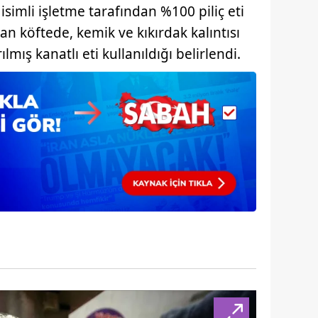
isimli işletme tarafından %100 piliç eti
 çerezlerle ilgili bilgi almak için lütfen
tıklayınız
.
an köftede, kemik ve kıkırdak kalıntısı
lmış kanatlı eti kullanıldığı belirlendi.