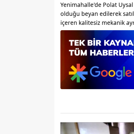
Yenimahalle'de Polat Uysal 
mevzuata uygun olarak kullanılan
olduğu beyan edilerek satıl
içeren kalitesiz mekanik ayrı