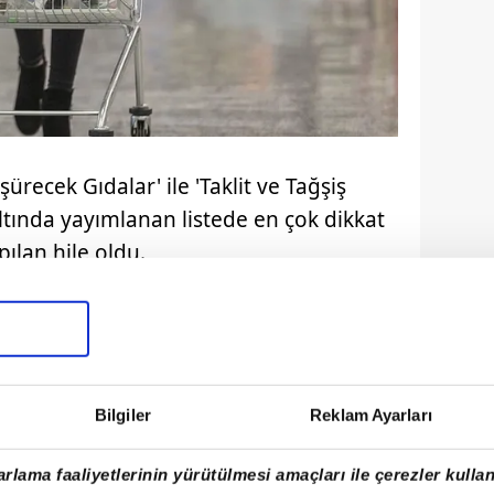
şürecek Gıdalar' ile 'Taklit ve Tağşiş
altında yayımlanan listede en çok dikkat
ılan hile oldu.
ın 'dana kıyma' ibaresiyle sattığı
ildi. Sucukta ise dil bulundu.
Bilgiler
Reklam Ayarları
rlama faaliyetlerinin yürütülmesi amaçları ile çerezler kullan