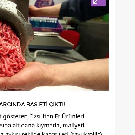
ARCINDA BAŞ ETİ ÇIKTI!
et gösteren Özsultan Et Ürünleri
sına ait dana kıymada, maliyeti
ykırı şekilde kanatlı eti (tavuk/piliç)