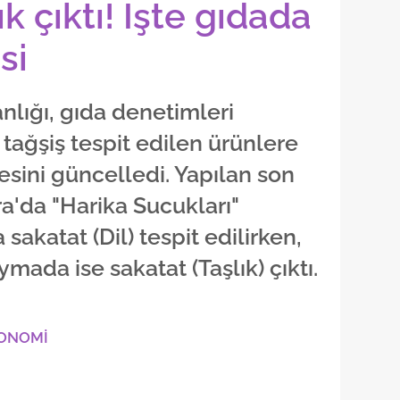
k çıktı! İşte gıdada
si
lığı, gıda denetimleri
tağşiş tespit edilen ürünlere
stesini güncelledi. Yapılan son
'da "Harika Sucukları"
sakatat (Dil) tespit edilirken,
mada ise sakatat (Taşlık) çıktı.
KONOMİ