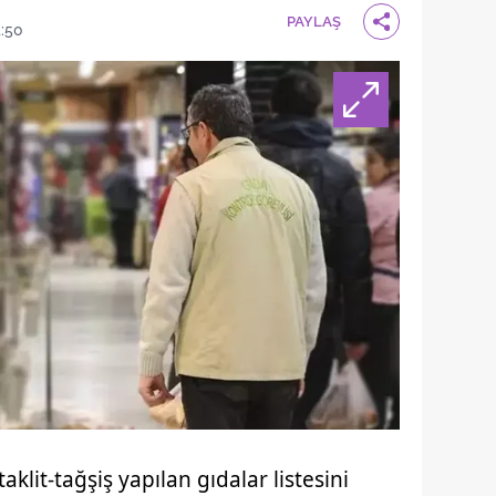
PAYLAŞ
4:50
 taklit-tağşiş yapılan gıdalar listesini