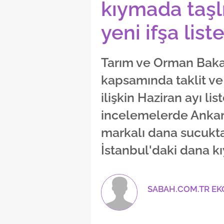
kıymada taşlı
yeni ifşa liste
Tarım ve Orman Bakan
kapsamında taklit ve 
ilişkin Haziran ayı li
incelemelerde Ankara
markalı dana sucukta 
İstanbul'daki dana kıy
SABAH.COM.TR E