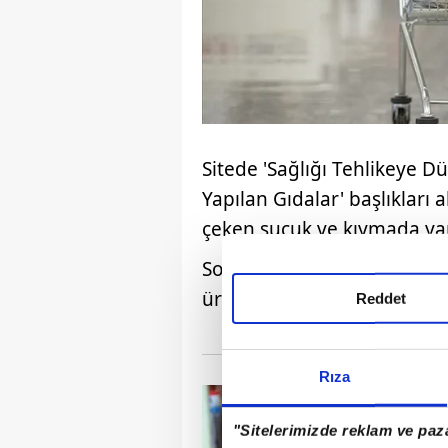
Sitede 'Sağlığı Tehlikeye Dü
Yapılan Gıdalar' başlıkları 
çeken sucuk ve kıymada yap
Son testlerde, bazı markalar
üründe kanatlı eti tespit ed
Reddet
Rıza
"Sitelerimizde reklam ve paza