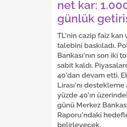
net kar: 1.00
günlük getiri
TL'nin cazip faiz karı
talebini baskıladı. Po
Bankası'nın son iki t
sabit kaldı. Piyasala
40'dan devam etti. E
Lirası'nı destekleme 
yüzde 40'ın üzerindek
günü Merkez Bankası
Raporu'ndaki hedefle
belirleyecek.