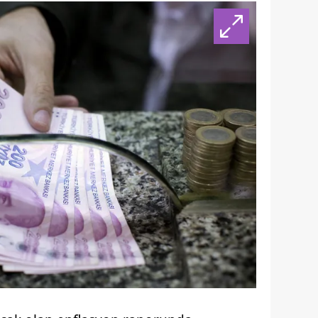
 çerezlerle ilgili bilgi almak için lütfen
tıklayınız
.