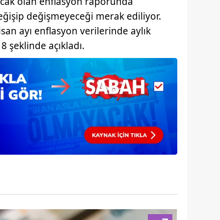
cak olan enflasyon raporunda
eğişip değişmeyeceği merak ediliyor.
san ayı enflasyon verilerinde aylık
8 şeklinde açıkladı.