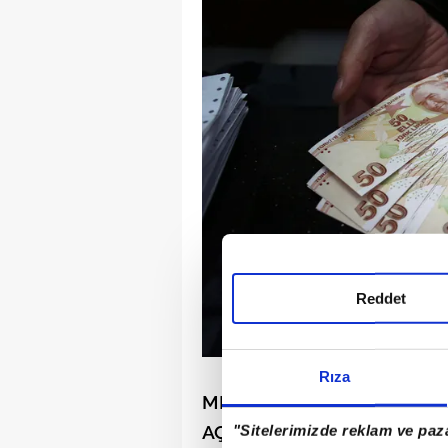
Reddet
Rıza
MERKEZ BANKASI YARIN E
AÇIKLAYACAK
"Sitelerimizde reklam ve paza