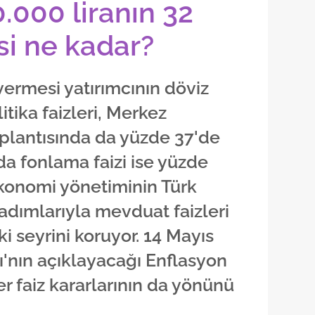
0.000 liranın 32
si ne kadar?
 vermesi yatırımcının döviz
litika faizleri, Merkez
oplantısında da yüzde 37'de
rda fonlama faizi ise yüzde
konomi yönetiminin Türk
adımlarıyla mevduat faizleri
i seyrini koruyor. 14 Mayıs
'nın açıklayacağı Enflasyon
r faiz kararlarının da yönünü