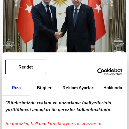
3
Ankara'nın sadece NATO ittifakı içerisindeki
Reddet
krizlerde değil Avrupa'dan Ortadoğu'ya
yaşanan sorunların çözümünde merkezde
Rıza
Bilgiler
Reklam Ayarları
Hakkında
olacağı kaydedildi.
"Sitelerimizde reklam ve pazarlama faaliyetlerinin
yürütülmesi amaçları ile çerezler kullanılmaktadır.
Bu çerezler, kullanıcıların tarayıcı ve cihazlarını