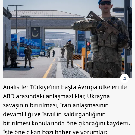
toplumu hizmetlerinin sunulması amacıyla
kullanılmaktadır. Diğer çerezler, sitemizin daha işlevsel
kılınması ve kişiselleştirilmesi ve sizlere yönelik
reklam/pazarlama faaliyetlerinin yapılması, amaçlarıyla
sınırlı olarak açık rızanız dahilinde kullanılacaktır.
Çerezlere ilişkin tercihlerinizi aşağıda yer alan panel
vasıtasıyla belirleyebilirsiniz. Çerezlere ilişkin detaylı bilgi
için Ayarlar butonuna tıklayabilir,
Çerez Bilgilendirme
Metnimizi
ziyaret edebilirsiniz.
4
6698 sayılı Kişisel Verilerin Korunması Kanunu uyarınca
Analistler Türkiye'nin başta Avrupa ülkeleri ile
hazırlanmış Aydınlatma Metnimizi okumak ve sitemizde
ABD arasındaki anlaşmazlıklar, Ukrayna
ilgili mevzuata uygun olarak kullanılan çerezlerle ilgili bilgi
savaşının bitirilmesi, İran anlaşmasının
almak için lütfen
tıklayınız
.
devamlılığı ve İsrail'in saldırganlığının
bitirilmesi konularında öne çıkacağını kaydetti.
İşte öne çıkan bazı haber ve yorumlar: