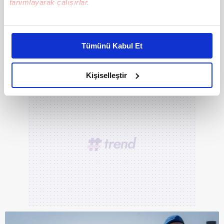
tanımlayarak çalışırlar.
Bu çerezlere izin vermeniz halinde sizlere özel
DİĞER FOTOĞRAFLAR İÇİN İLERLEYİNİZ
kişiselleştirilmiş reklamlar sunabilir, sayfalarımızda sizlere
Tümünü Kabul Et
daha iyi reklam deneyimi yaşatabiliriz. Bunu yaparken
amacımızın size daha iyi bir reklam deneyimi sunmak
olduğunu ve sizlere en iyi içerikleri sunabilmek adına
Kişiselleştir
elimizden gelen çabayı gösterdiğimizi ve bu noktada,
reklamların maliyetlerimizi karşılamak noktasında tek gelir
kalemimiz olduğunu sizlere hatırlatmak isteriz.
Her halükârda, kullanıcılar, bu çerezlere izin vermedikleri
takdirde, kullanıcılara hedefli reklamlar
gösterilmeyecektir."
Sizlere daha iyi bir hizmet sunabilmek için İnternet
Sitemizde kendimize ve üçüncü kişilere ait çerezler
kullanılmaktadır. Bu çerezler vasıtasıyla çeşitli kişisel
verileriniz işlenmekte olup gerekli olan çerezler bilgi