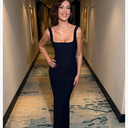
kullanılmaktadır. Bu çerezler vasıtasıyla çeşitli kişisel
verileriniz işlenmekte olup gerekli olan çerezler bilgi
toplumu hizmetlerinin sunulması amacıyla
kullanılmaktadır. Diğer çerezler, sitemizin daha işlevsel
kılınması ve kişiselleştirilmesi ve sizlere yönelik
reklam/pazarlama faaliyetlerinin yapılması, amaçlarıyla
sınırlı olarak açık rızanız dahilinde kullanılacaktır.
Çerezlere ilişkin tercihlerinizi aşağıda yer alan panel
vasıtasıyla belirleyebilirsiniz. Çerezlere ilişkin detaylı bilgi
için Ayarlar butonuna tıklayabilir,
Çerez Bilgilendirme
Metnimizi
ziyaret edebilirsiniz.
6698 sayılı Kişisel Verilerin Korunması Kanunu uyarınca
hazırlanmış Aydınlatma Metnimizi okumak ve sitemizde
ilgili mevzuata uygun olarak kullanılan çerezlerle ilgili bilgi
almak için lütfen
tıklayınız
.