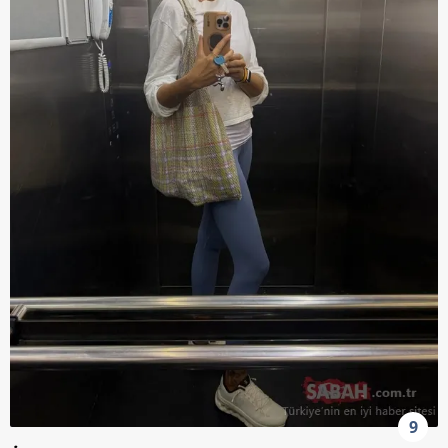
kullanılmaktadır. Bu çerezler vasıtasıyla çeşitli kişisel
verileriniz işlenmekte olup gerekli olan çerezler bilgi
toplumu hizmetlerinin sunulması amacıyla
kullanılmaktadır. Diğer çerezler, sitemizin daha işlevsel
kılınması ve kişiselleştirilmesi ve sizlere yönelik
reklam/pazarlama faaliyetlerinin yapılması, amaçlarıyla
sınırlı olarak açık rızanız dahilinde kullanılacaktır.
Çerezlere ilişkin tercihlerinizi aşağıda yer alan panel
vasıtasıyla belirleyebilirsiniz. Çerezlere ilişkin detaylı bilgi
için Ayarlar butonuna tıklayabilir,
Çerez Bilgilendirme
Metnimizi
ziyaret edebilirsiniz.
6698 sayılı Kişisel Verilerin Korunması Kanunu uyarınca
hazırlanmış Aydınlatma Metnimizi okumak ve sitemizde
ilgili mevzuata uygun olarak kullanılan çerezlerle ilgili bilgi
almak için lütfen
tıklayınız
.
9