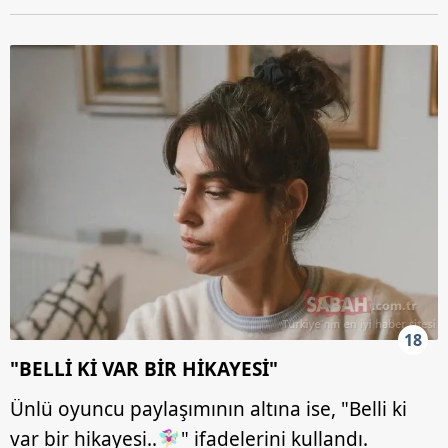
18
"BELLİ Kİ VAR BİR HİKAYESİ"
Ünlü oyuncu paylaşımının altına ise, "Belli ki
var bir hikayesi..🧚🏻‍♀️" ifadelerini kullandı.