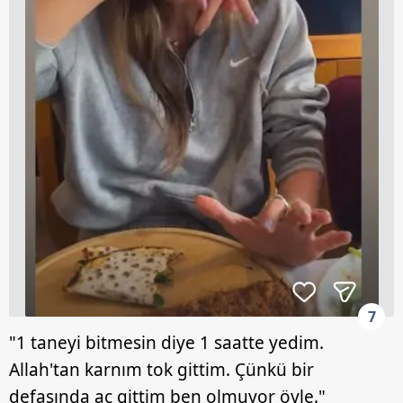
7
"1 taneyi bitmesin diye 1 saatte yedim.
Allah'tan karnım tok gittim. Çünkü bir
defasında aç gittim ben olmuyor öyle."