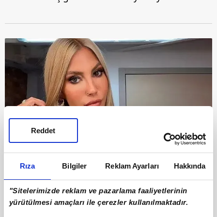
Reddet
Rıza
Bilgiler
Reklam Ayarları
Hakkında
8
47 yaşında olmasına rağmen podyumlarda
"Sitelerimizde reklam ve pazarlama faaliyetlerinin
yürütülmesi amaçları ile çerezler kullanılmaktadır.
fırtınalar estiren ünlü manken bu paylaşımıyla