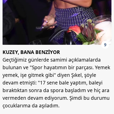
kullanılmaktadır. Bu çerezler vasıtasıyla çeşitli kişisel
verileriniz işlenmekte olup gerekli olan çerezler bilgi
toplumu hizmetlerinin sunulması amacıyla
kullanılmaktadır. Diğer çerezler, sitemizin daha işlevsel
kılınması ve kişiselleştirilmesi ve sizlere yönelik
reklam/pazarlama faaliyetlerinin yapılması, amaçlarıyla
sınırlı olarak açık rızanız dahilinde kullanılacaktır.
9
Çerezlere ilişkin tercihlerinizi aşağıda yer alan panel
KUZEY, BANA BENZİYOR
vasıtasıyla belirleyebilirsiniz. Çerezlere ilişkin detaylı bilgi
Geçtiğimiz günlerde samimi açıklamalarda
için Ayarlar butonuna tıklayabilir,
Çerez Bilgilendirme
bulunan ve "Spor hayatımın bir parçası. Yemek
Metnimizi
ziyaret edebilirsiniz.
yemek, işe gitmek gibi" diyen Şıkel, şöyle
6698 sayılı Kişisel Verilerin Korunması Kanunu uyarınca
devam etmişti: "17 sene bale yaptım, baleyi
hazırlanmış Aydınlatma Metnimizi okumak ve sitemizde
bıraktıktan sonra da spora başladım ve hiç ara
ilgili mevzuata uygun olarak kullanılan çerezlerle ilgili bilgi
vermeden devam ediyorum. Şimdi bu durumu
almak için lütfen
tıklayınız
.
çocuklarıma da aşıladım.