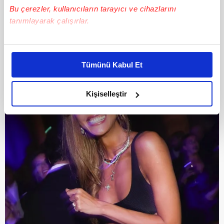
kısa sürede dikkat çekmişti.
Bu çerezler, kullanıcıların tarayıcı ve cihazlarını
tanımlayarak çalışırlar.
Bu çerezlere izin vermeniz halinde sizlere özel
kişiselleştirilmiş reklamlar sunabilir, sayfalarımızda sizlere
Tümünü Kabul Et
daha iyi reklam deneyimi yaşatabiliriz. Bunu yaparken
amacımızın size daha iyi bir reklam deneyimi sunmak
olduğunu ve sizlere en iyi içerikleri sunabilmek adına
Kişiselleştir
elimizden gelen çabayı gösterdiğimizi ve bu noktada,
reklamların maliyetlerimizi karşılamak noktasında tek gelir
kalemimiz olduğunu sizlere hatırlatmak isteriz.
Her halükârda, kullanıcılar, bu çerezlere izin vermedikleri
takdirde, kullanıcılara hedefli reklamlar
gösterilmeyecektir."
Sizlere daha iyi bir hizmet sunabilmek için İnternet
Sitemizde kendimize ve üçüncü kişilere ait çerezler