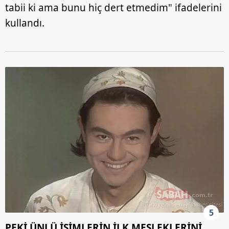
tabii ki ama bunu hiç dert etmedim" ifadelerini
kullandı.
5
PEKİ ÜNLÜ İSİMLERİN İLK MESLEKLERİNİ