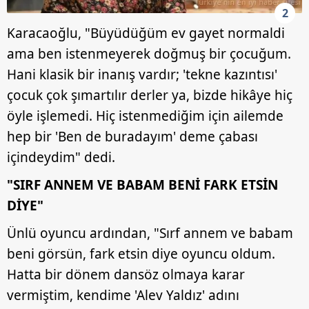
2
Karacaoğlu, "Büyüdüğüm ev gayet normaldi
ama ben istenmeyerek doğmuş bir çocuğum.
Hani klasik bir inanış vardır; 'tekne kazıntısı'
çocuk çok şımartılır derler ya, bizde hikâye hiç
öyle işlemedi. Hiç istenmediğim için ailemde
hep bir 'Ben de buradayım' deme çabası
içindeydim" dedi.
"SIRF ANNEM VE BABAM BENİ FARK ETSİN
DİYE"
Ünlü oyuncu ardından, "Sırf annem ve babam
beni görsün, fark etsin diye oyuncu oldum.
Hatta bir dönem dansöz olmaya karar
vermiştim, kendime 'Alev Yaldız' adını