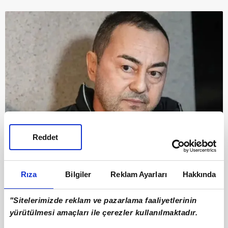
Reddet
9
SAHNE IŞIKLARI DEĞİL, TORNA TEZGAHI!
Rıza
Bilgiler
Reklam Ayarları
Hakkında
Babasının küçük bir dükkanda plastik kalıpçılığı
"Sitelerimizde reklam ve pazarlama faaliyetlerinin
yapması, Ortaç'ın kaderini de teknik bir yöne
yürütülmesi amaçları ile çerezler kullanılmaktadır.
savurdu. Hafta içleri babasının yanında torna