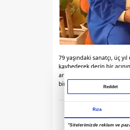
79 yaşındaki sanatçı, üç yı
kaybederek derin bir acının
ardından zorlu bir dönemd
bir şokla karşılaştı.
Reddet
Rıza
"Sitelerimizde reklam ve paza