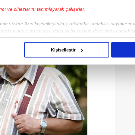
yıcı ve cihazlarını tanımlayarak çalışırlar.
de sizlere özel kişiselleştirilmiş reklamlar sunabilir, sayfalarım
aparken amacımızın size daha iyi bir reklam deneyimi sunmak ol
imizden gelen çabayı gösterdiğimizi ve bu noktada, reklamların ma
olduğunu sizlere hatırlatmak isteriz.
Kişiselleştir
çerezlere izin vermedikleri takdirde, kullanıcılara hedefli reklaml
abilmek için İnternet Sitemizde kendimize ve üçüncü kişilere ait 
isel verileriniz işlenmekte olup gerekli olan çerezler bilgi toplum
 çerezler, sitemizin daha işlevsel kılınması ve kişiselleştirilmes
 yapılması, amaçlarıyla sınırlı olarak açık rızanız dahilinde kulla
aşağıda yer alan panel vasıtasıyla belirleyebilirsiniz. Çerezlere iliş
lgilendirme Metnimizi
ziyaret edebilirsiniz.
Korunması Kanunu uyarınca hazırlanmış Aydınlatma Metnimizi okum