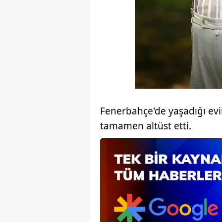
mevzuata uygun olarak kullanılan
Fenerbahçe'de yaşadığı evin
tamamen altüst etti.