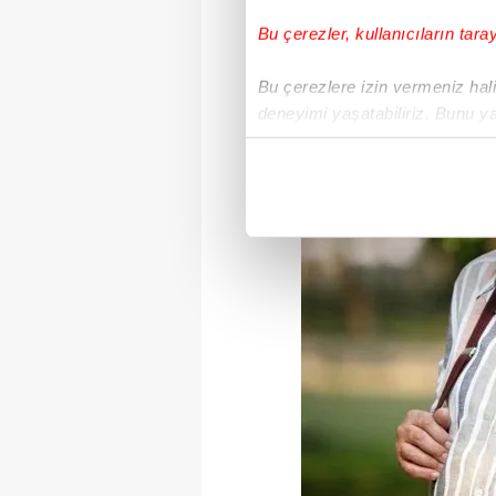
Bu çerezler, kullanıcıların tara
Bu çerezlere izin vermeniz halin
deneyimi yaşatabiliriz. Bunu y
içerikleri sunabilmek adına el
noktasında tek gelir kalemimiz 
Her halükârda, kullanıcılar, bu 
Sizlere daha iyi bir hizmet sun
çerezler vasıtasıyla çeşitli kiş
amacıyla kullanılmaktadır. Diğer
reklam/pazarlama faaliyetlerinin
Çerezlere ilişkin tercihlerinizi 
butonuna tıklayabilir,
Çerez Bi
6698 sayılı Kişisel Verilerin 