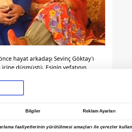
l önce hayat arkadaşı Sevinç Göktay'ı
 içine düşmüştü. Eşinin vefatının
en geçen Göktay, kısa süre sonra başka
Bilgiler
Reklam Ayarları
rlama faaliyetlerinin yürütülmesi amaçları ile çerezler kullan