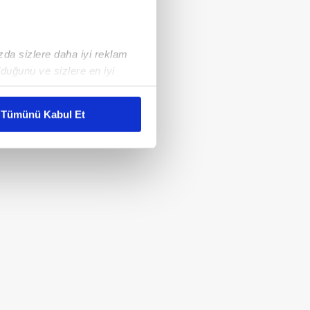
ızda sizlere daha iyi reklam
duğunu ve sizlere en iyi
liyetlerimizi karşılamak
Tümünü Kabul Et
ar gösterilmeyecektir."
çerezler kullanılmaktadır. Bu
u hizmetlerinin sunulması
i ve sizlere yönelik
nılacaktır.
kin detaylı bilgi için Ayarlar
ak ve sitemizde ilgili