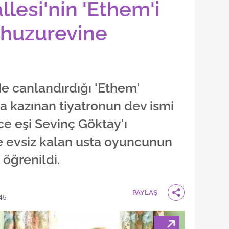
lesi'nin 'Ethem'i
 huzurevine
e canlandırdığı 'Ethem'
ara kazınan tiyatronun dev ismi
nce eşi Sevinç Göktay'ı
e evsiz kalan usta oyuncunun
 öğrenildi.
PAYLAŞ
45