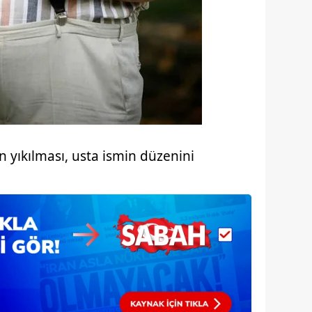
 çerezlerle ilgili bilgi almak için lütfen
tıklayınız
.
 yıkılması, usta ismin düzenini