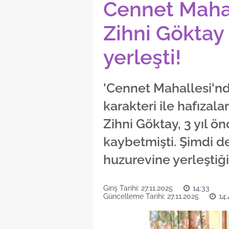
Cennet Mahal
Zihni Göktay
yerleşti!
'Cennet Mahallesi'nd
karakteri ile hafızal
Zihni Göktay, 3 yıl ö
kaybetmişti. Şimdi d
huzurevine yerleştiği
Giriş Tarihi: 27.11.2025
14:33
Güncelleme Tarihi: 27.11.2025
14: