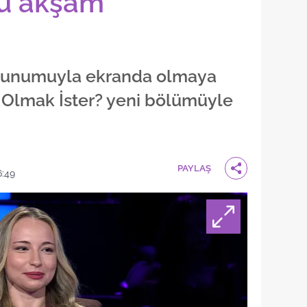
u akşam
 sunumuyla ekranda olmaya
Olmak İster? yeni bölümüyle
PAYLAŞ
6:49