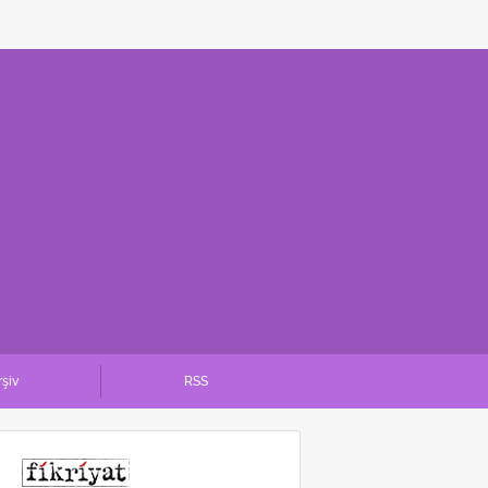
rşiv
RSS