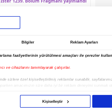
İster 1239. Bölüm Fragmanı yayınlandı
Bilgiler
Reklam Ayarları
rlama faaliyetlerinin yürütülmesi amaçları ile çerezler kullan
yıcı ve cihazlarını tanımlayarak çalışırlar.
de sizlere özel kişiselleştirilmiş reklamlar sunabilir, sayfalarım
aparken amacımızın size daha iyi bir reklam deneyimi sunmak ol
imizden gelen çabayı gösterdiğimizi ve bu noktada, reklamların ma
olduğunu sizlere hatırlatmak isteriz.
Kişiselleştir
çerezlere izin vermedikleri takdirde, kullanıcılara hedefli reklaml