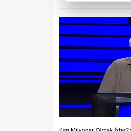
Sizlere daha iyi bir hizmet sun
çerezler vasıtasıyla çeşitli kiş
amacıyla kullanılmaktadır. Diğer
reklam/pazarlama faaliyetlerinin
Çerezlere ilişkin tercihlerinizi 
butonuna tıklayabilir,
Çerez Bi
6698 sayılı Kişisel Verilerin 
mevzuata uygun olarak kullanılan
Kim Milyoner Olmak İster?