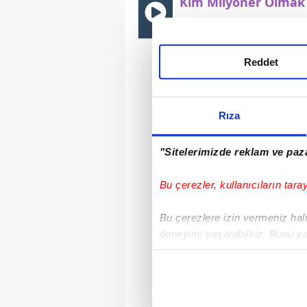
Kim Milyoner Olmak 
| Video
Reddet
Rıza
"Sitelerimizde reklam ve paza
Bu çerezler, kullanıcıların tara
Bu çerezlere izin vermeniz halin
deneyimi yaşatabiliriz. Bunu y
içerikleri sunabilmek adına el
noktasında tek gelir kalemimiz 
Her halükârda, kullanıcılar, bu 