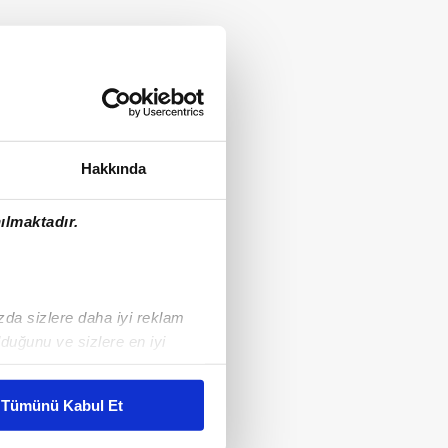
Hakkında
ılmaktadır.
ızda sizlere daha iyi reklam
duğunu ve sizlere en iyi
liyetlerimizi karşılamak
Tümünü Kabul Et
ar gösterilmeyecektir."