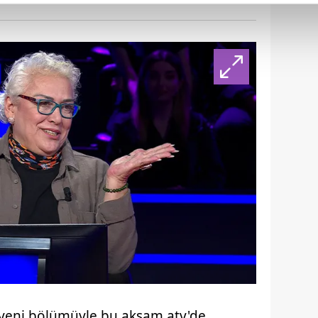
abilmek için İnternet Sitemizde kendimize ve üçüncü kişilere ait 
isel verileriniz işlenmekte olup gerekli olan çerezler bilgi toplum
 çerezler, sitemizin daha işlevsel kılınması ve kişiselleştirilmes
 yapılması, amaçlarıyla sınırlı olarak açık rızanız dahilinde kulla
aşağıda yer alan panel vasıtasıyla belirleyebilirsiniz. Çerezlere iliş
lgilendirme Metnimizi
ziyaret edebilirsiniz.
Korunması Kanunu uyarınca hazırlanmış Aydınlatma Metnimizi okum
 çerezlerle ilgili bilgi almak için lütfen
tıklayınız
.
 yeni bölümüyle bu akşam atv'de