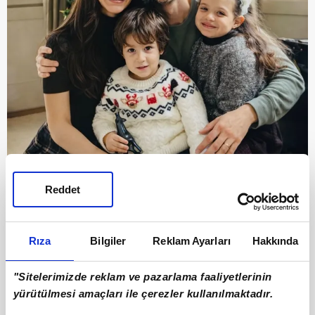
7
Reddet
Mutlu bir evlilik sürdüren Kemer, eşi ve
çocuklarıyla birlikte aile hayatını gözlerden
Rıza
Bilgiler
Reklam Ayarları
Hakkında
uzak şekilde yaşamaya devam ediyor.
"Sitelerimizde reklam ve pazarlama faaliyetlerinin
yürütülmesi amaçları ile çerezler kullanılmaktadır.