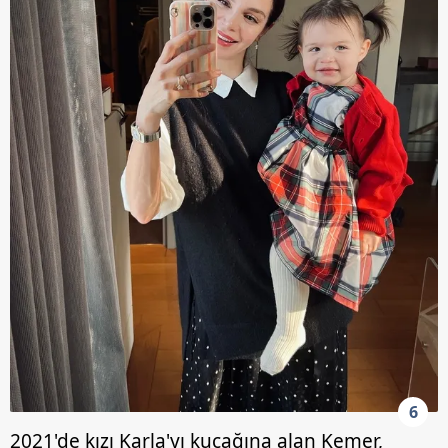
6
2021'de kızı Karla'yı kucağına alan Kemer,