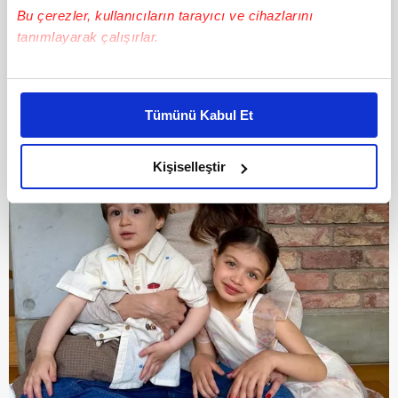
Bu çerezler, kullanıcıların tarayıcı ve cihazlarını
tanımlayarak çalışırlar.
Bu çerezlere izin vermeniz halinde sizlere özel
kişiselleştirilmiş reklamlar sunabilir, sayfalarımızda sizlere
Tümünü Kabul Et
daha iyi reklam deneyimi yaşatabiliriz. Bunu yaparken
amacımızın size daha iyi bir reklam deneyimi sunmak
olduğunu ve sizlere en iyi içerikleri sunabilmek adına
Kişiselleştir
elimizden gelen çabayı gösterdiğimizi ve bu noktada,
reklamların maliyetlerimizi karşılamak noktasında tek gelir
kalemimiz olduğunu sizlere hatırlatmak isteriz.
Her halükârda, kullanıcılar, bu çerezlere izin vermedikleri
takdirde, kullanıcılara hedefli reklamlar
gösterilmeyecektir."
Sizlere daha iyi bir hizmet sunabilmek için İnternet
Sitemizde kendimize ve üçüncü kişilere ait çerezler