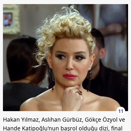
11
Hakan Yılmaz, Aslıhan Gürbüz, Gökçe Özyol ve
Hande Katipoğlu'nun başrol olduğu dizi, final