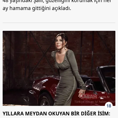
48 yaşındaki Şallı, güzelliğini korumak için her
ay hamama gittiğini açıkladı.
18
YILLARA MEYDAN OKUYAN BİR DİĞER İSİM: