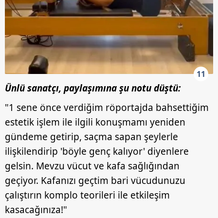
kullanılmaktadır. Bu çerezler vasıtasıyla çeşitli kişisel
verileriniz işlenmekte olup gerekli olan çerezler bilgi
toplumu hizmetlerinin sunulması amacıyla
kullanılmaktadır. Diğer çerezler, sitemizin daha işlevsel
kılınması ve kişiselleştirilmesi ve sizlere yönelik
reklam/pazarlama faaliyetlerinin yapılması, amaçlarıyla
sınırlı olarak açık rızanız dahilinde kullanılacaktır.
11
Ünlü sanatçı, paylaşımına şu notu düştü:
Çerezlere ilişkin tercihlerinizi aşağıda yer alan panel
"1 sene önce verdiğim röportajda bahsettiğim
vasıtasıyla belirleyebilirsiniz. Çerezlere ilişkin detaylı bilgi
için Ayarlar butonuna tıklayabilir,
Çerez Bilgilendirme
estetik işlem ile ilgili konuşmamı yeniden
Metnimizi
ziyaret edebilirsiniz.
gündeme getirip, saçma sapan şeylerle
ilişkilendirip 'böyle genç kalıyor' diyenlere
6698 sayılı Kişisel Verilerin Korunması Kanunu uyarınca
gelsin. Mevzu vücut ve kafa sağlığından
hazırlanmış Aydınlatma Metnimizi okumak ve sitemizde
ilgili mevzuata uygun olarak kullanılan çerezlerle ilgili bilgi
geçiyor. Kafanızı geçtim bari vücudunuzu
almak için lütfen
tıklayınız
.
çalıştırın komplo teorileri ile etkileşim
kasacağınıza!"