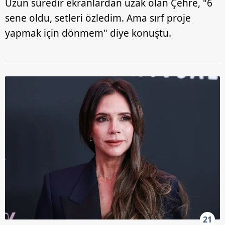
Uzun süredir ekranlardan uzak olan Çehre, "6
sene oldu, setleri özledim. Ama sırf proje
yapmak için dönmem" diye konuştu.
21