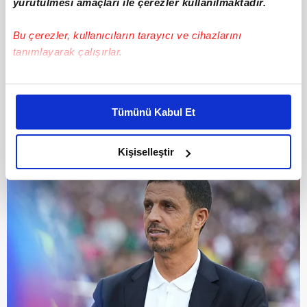
yürütülmesi amaçları ile çerezler kullanılmaktadır.
Bu çerezler, kullanıcıların tarayıcı ve cihazlarını
tanımlayarak çalışırlar.
5
Carlos Queiroz | Gana
Bu çerezlere izin vermeniz halinde sizlere özel
kişiselleştirilmiş reklamlar sunabilir, sayfalarımızda sizlere
Tümünü Kabul Et
daha iyi reklam deneyimi yaşatabiliriz. Bunu yaparken
amacımızın size daha iyi bir reklam deneyimi sunmak
olduğunu ve sizlere en iyi içerikleri sunabilmek adına
Kişiselleştir
elimizden gelen çabayı gösterdiğimizi ve bu noktada,
reklamların maliyetlerimizi karşılamak noktasında tek gelir
kalemimiz olduğunu sizlere hatırlatmak isteriz.
Her halükârda, kullanıcılar, bu çerezlere izin vermedikleri
takdirde, kullanıcılara hedefli reklamlar
gösterilmeyecektir."
Sizlere daha iyi bir hizmet sunabilmek için İnternet