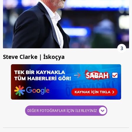
3
Steve Clarke | İskoçya
DİĞER FOTOĞRAFLAR İÇİN İLERLEYİNİZ