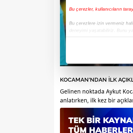
Bu çerezler, kullanıcıların tara
Bu çerezlere izin vermeniz halin
deneyimi yaşatabiliriz. Bunu y
içerikleri sunabilmek adına el
noktasında tek gelir kalemimiz 
Her halükârda, kullanıcılar, bu 
Sizlere daha iyi bir hizmet sun
KOCAMAN'NDAN İLK AÇI
çerezler vasıtasıyla çeşitli kiş
amacıyla kullanılmaktadır. Diğer
Gelinen noktada Aykut Koc
reklam/pazarlama faaliyetlerinin
anlatırken, ilk kez bir açıkla
Çerezlere ilişkin tercihlerinizi 
butonuna tıklayabilir,
Çerez Bi
6698 sayılı Kişisel Verilerin 