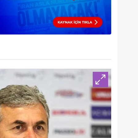
 çerezlerle ilgili bilgi almak için lütfen
tıklayınız
.