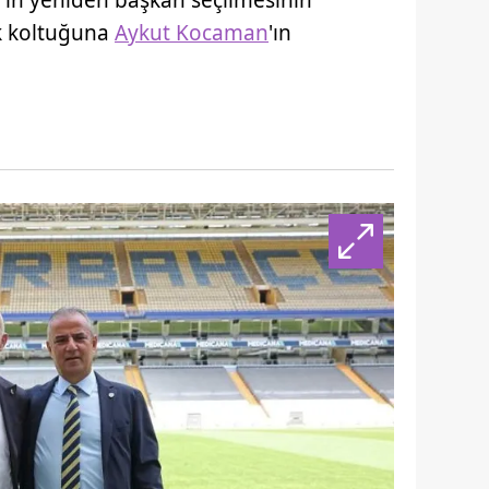
ım'ın yeniden başkan seçilmesinin
ük koltuğuna
Aykut Kocaman
'ın