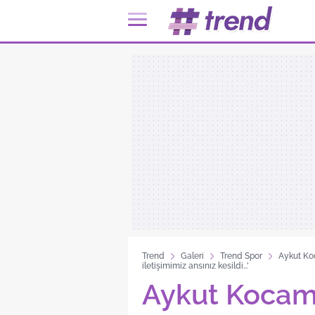
Trend
Galeri
Trend Spor
Aykut Ko
iletişimimiz ansınız kesildi...'
Aykut Kocam