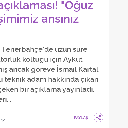
çıklaması! "Oğuz
işimimiz ansınız
: Fenerbahçe'de uzun süre
törlük koltuğu için Aykut
ş ancak göreve İsmail Kartal
mli teknik adam hakkında çıkan
 çeken bir açıklama yayınladı.
i...
PAYLAŞ
:42