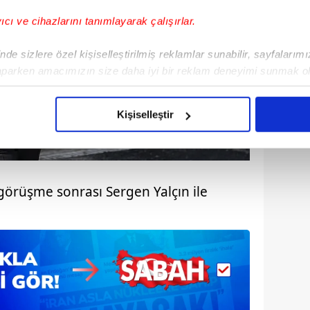
yıcı ve cihazlarını tanımlayarak çalışırlar.
de sizlere özel kişiselleştirilmiş reklamlar sunabilir, sayfalarım
aparken amacımızın size daha iyi bir reklam deneyimi sunmak ol
imizden gelen çabayı gösterdiğimizi ve bu noktada, reklamların ma
olduğunu sizlere hatırlatmak isteriz.
Kişiselleştir
çerezlere izin vermedikleri takdirde, kullanıcılara hedefli reklaml
abilmek için İnternet Sitemizde kendimize ve üçüncü kişilere ait 
isel verileriniz işlenmekte olup gerekli olan çerezler bilgi toplum
görüşme sonrası Sergen Yalçın ile
 çerezler, sitemizin daha işlevsel kılınması ve kişiselleştirilmes
 yapılması, amaçlarıyla sınırlı olarak açık rızanız dahilinde kulla
aşağıda yer alan panel vasıtasıyla belirleyebilirsiniz. Çerezlere iliş
lgilendirme Metnimizi
ziyaret edebilirsiniz.
Korunması Kanunu uyarınca hazırlanmış Aydınlatma Metnimizi okum