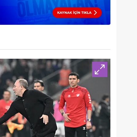
 çerezlerle ilgili bilgi almak için lütfen
tıklayınız
.