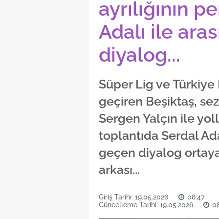
ayrılığının pe
Adalı ile ara
diyalog...
Süper Lig ve Türkiye 
geçiren Beşiktaş, se
Sergen Yalçın ile yolla
toplantıda Serdal Ad
geçen diyalog ortaya 
arkası...
Giriş Tarihi: 19.05.2026
08:47
Güncelleme Tarihi: 19.05.2026
08