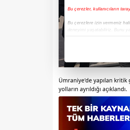
Bu çerezler, kullanıcıların tara
Bu çerezlere izin vermeniz halin
deneyimi yaşatabiliriz. Bunu y
içerikleri sunabilmek adına el
noktasında tek gelir kalemimiz 
Her halükârda, kullanıcılar, bu 
Sizlere daha iyi bir hizmet sun
çerezler vasıtasıyla çeşitli kiş
Ümraniye'de yapılan kritik 
amacıyla kullanılmaktadır. Diğer
yolların ayrıldığı açıklandı.
reklam/pazarlama faaliyetlerinin
Çerezlere ilişkin tercihlerinizi 
butonuna tıklayabilir,
Çerez Bi
6698 sayılı Kişisel Verilerin 