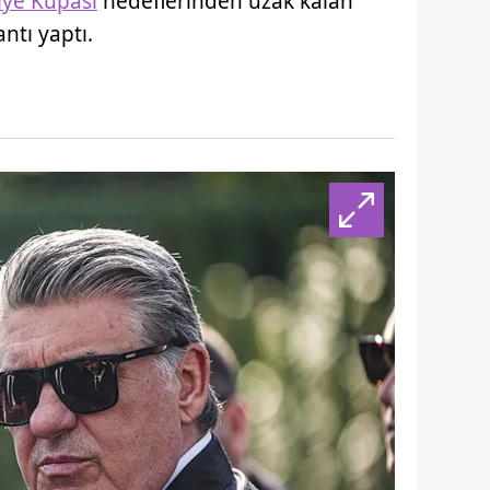
iye Kupası
hedeflerinden uzak kalan
antı yaptı.