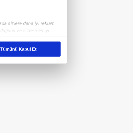
ızda sizlere daha iyi reklam
duğunu ve sizlere en iyi
liyetlerimizi karşılamak
Tümünü Kabul Et
ar gösterilmeyecektir."
çerezler kullanılmaktadır. Bu
u hizmetlerinin sunulması
i ve sizlere yönelik
nılacaktır.
kin detaylı bilgi için Ayarlar
ak ve sitemizde ilgili