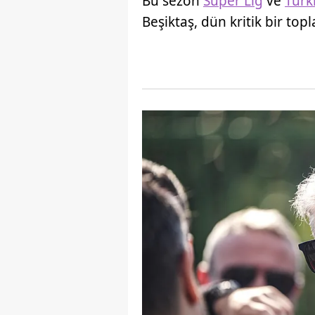
Bu sezon
Süper Lig
ve
Türk
Beşiktaş, dün kritik bir topl