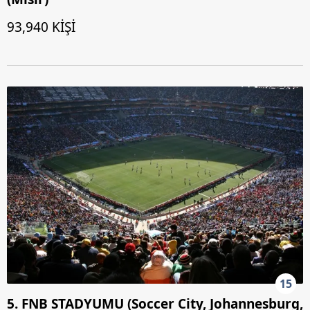
93,940 KİŞİ
15
5. FNB STADYUMU (Soccer City, Johannesburg,