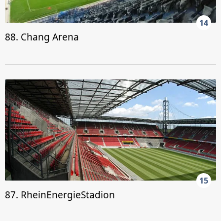
14
88. Chang Arena
15
87. RheinEnergieStadion