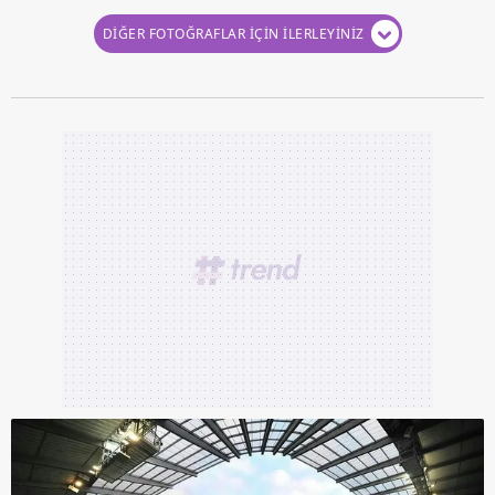
DİĞER FOTOĞRAFLAR İÇİN İLERLEYİNİZ