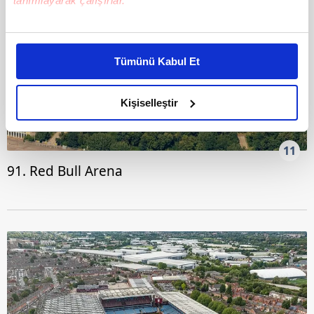
tanımlayarak çalışırlar.
Bu çerezlere izin vermeniz halinde sizlere özel
kişiselleştirilmiş reklamlar sunabilir, sayfalarımızda sizlere
Tümünü Kabul Et
daha iyi reklam deneyimi yaşatabiliriz. Bunu yaparken
amacımızın size daha iyi bir reklam deneyimi sunmak
olduğunu ve sizlere en iyi içerikleri sunabilmek adına
Kişiselleştir
elimizden gelen çabayı gösterdiğimizi ve bu noktada,
reklamların maliyetlerimizi karşılamak noktasında tek gelir
11
kalemimiz olduğunu sizlere hatırlatmak isteriz.
91. Red Bull Arena
Her halükârda, kullanıcılar, bu çerezlere izin vermedikleri
takdirde, kullanıcılara hedefli reklamlar
gösterilmeyecektir."
Sizlere daha iyi bir hizmet sunabilmek için İnternet
Sitemizde kendimize ve üçüncü kişilere ait çerezler
kullanılmaktadır. Bu çerezler vasıtasıyla çeşitli kişisel
verileriniz işlenmekte olup gerekli olan çerezler bilgi