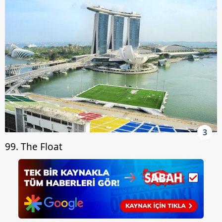
3
99. The Float