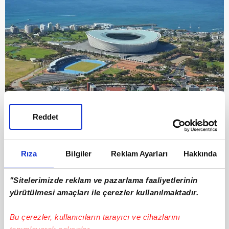
Reddet
10
92. Cape Town Stadium
Rıza
Bilgiler
Reklam Ayarları
Hakkında
"Sitelerimizde reklam ve pazarlama faaliyetlerinin
yürütülmesi amaçları ile çerezler kullanılmaktadır.
Bu çerezler, kullanıcıların tarayıcı ve cihazlarını