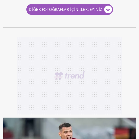
DİĞER FOTOĞRAFLAR İÇİN İLERLEYİNİZ