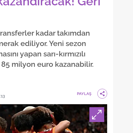
kazandıracak! Geri
transferler kadar takımdan
merak ediliyor. Yeni sezon
sını yapan sarı-kırmızılı
85 milyon euro kazanabilir.
PAYLAŞ
:13