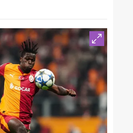
 çerezlerle ilgili bilgi almak için lütfen
tıklayınız
.