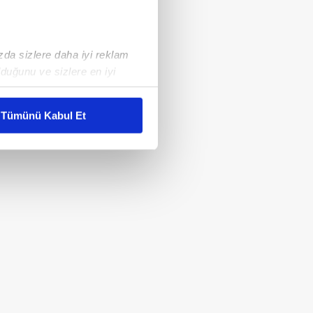
ızda sizlere daha iyi reklam
duğunu ve sizlere en iyi
liyetlerimizi karşılamak
Tümünü Kabul Et
ar gösterilmeyecektir."
çerezler kullanılmaktadır. Bu
u hizmetlerinin sunulması
i ve sizlere yönelik
nılacaktır.
kin detaylı bilgi için Ayarlar
ak ve sitemizde ilgili