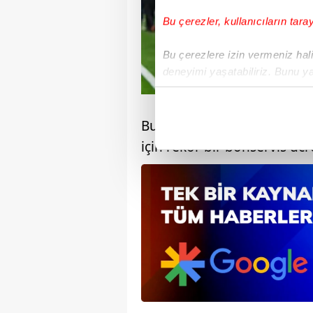
Bu çerezler, kullanıcıların tara
Bu çerezlere izin vermeniz halin
deneyimi yaşatabiliriz. Bunu y
içerikleri sunabilmek adına el
noktasında tek gelir kalemimiz 
Bu doğrultuda hareket eden
Her halükârda, kullanıcılar, bu 
için rekor bir bonservis ücre
Sizlere daha iyi bir hizmet sun
çerezler vasıtasıyla çeşitli kiş
amacıyla kullanılmaktadır. Diğer
reklam/pazarlama faaliyetlerinin
Çerezlere ilişkin tercihlerinizi 
butonuna tıklayabilir,
Çerez Bi
6698 sayılı Kişisel Verilerin 