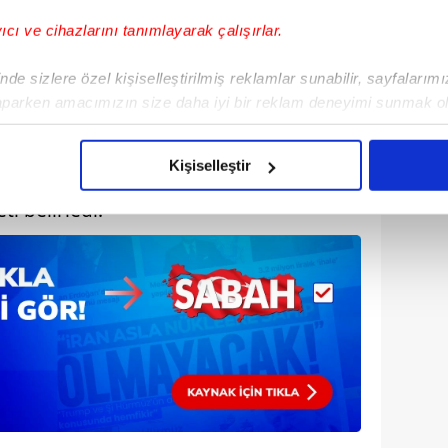
yıcı ve cihazlarını tanımlayarak çalışırlar.
de sizlere özel kişiselleştirilmiş reklamlar sunabilir, sayfalarım
aparken amacımızın size daha iyi bir reklam deneyimi sunmak ol
imizden gelen çabayı gösterdiğimizi ve bu noktada, reklamların ma
olduğunu sizlere hatırlatmak isteriz.
Kişiselleştir
 Aslan, geçen sezonun iki yıldız ismi
çerezlere izin vermedikleri takdirde, kullanıcılara hedefli reklaml
ti belirledi.
abilmek için İnternet Sitemizde kendimize ve üçüncü kişilere ait 
isel verileriniz işlenmekte olup gerekli olan çerezler bilgi toplum
 çerezler, sitemizin daha işlevsel kılınması ve kişiselleştirilmes
 yapılması, amaçlarıyla sınırlı olarak açık rızanız dahilinde kulla
aşağıda yer alan panel vasıtasıyla belirleyebilirsiniz. Çerezlere iliş
lgilendirme Metnimizi
ziyaret edebilirsiniz.
Korunması Kanunu uyarınca hazırlanmış Aydınlatma Metnimizi okum