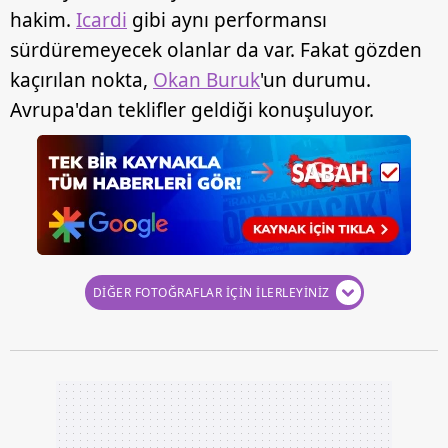
hakim.
Icardi
gibi aynı performansı
sürdüremeyecek olanlar da var. Fakat gözden
kaçırılan nokta,
Okan Buruk
'un durumu.
Avrupa'dan teklifler geldiği konuşuluyor.
DİĞER FOTOĞRAFLAR İÇİN İLERLEYİNİZ