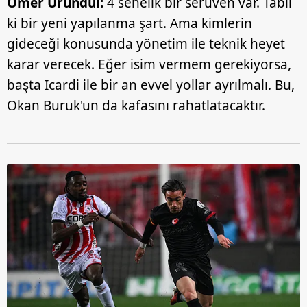
Ömer Üründül:
4 senelik bir serüven var. Tabii
reklam/pazarlama faaliyetlerinin yapılması, amaçlarıyla
ki bir yeni yapılanma şart. Ama kimlerin
sınırlı olarak açık rızanız dahilinde kullanılacaktır.
gideceği konusunda yönetim ile teknik heyet
karar verecek. Eğer isim vermem gerekiyorsa,
Çerezlere ilişkin tercihlerinizi aşağıda yer alan panel
vasıtasıyla belirleyebilirsiniz. Çerezlere ilişkin detaylı bilgi
başta Icardi ile bir an evvel yollar ayrılmalı. Bu,
için Ayarlar butonuna tıklayabilir,
Çerez Bilgilendirme
Okan Buruk'un da kafasını rahatlatacaktır.
Metnimizi
ziyaret edebilirsiniz.
6698 sayılı Kişisel Verilerin Korunması Kanunu uyarınca
hazırlanmış Aydınlatma Metnimizi okumak ve sitemizde
ilgili mevzuata uygun olarak kullanılan çerezlerle ilgili bilgi
almak için lütfen
tıklayınız
.