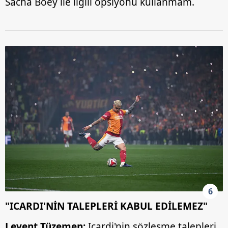
Sacha Boey ile ilgili opsiyonu kullanmam.
6
"ICARDI'NİN TALEPLERİ KABUL EDİLEMEZ"
Levent Tüzemen:
Icardi'nin sözleşme talepleri