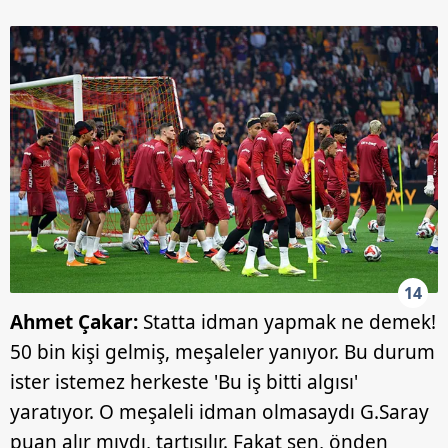
14
Ahmet Çakar:
Statta idman yapmak ne demek!
50 bin kişi gelmiş, meşaleler yanıyor. Bu durum
ister istemez herkeste 'Bu iş bitti algısı'
yaratıyor. O meşaleli idman olmasaydı G.Saray
puan alır mıydı, tartışılır. Fakat sen, önden