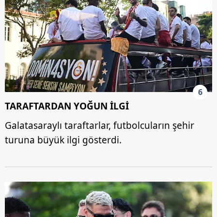
almak için lütfen
tıklayınız
.
6
TARAFTARDAN YOĞUN İLGİ
Galatasaraylı taraftarlar, futbolcuların şehir
turuna büyük ilgi gösterdi.