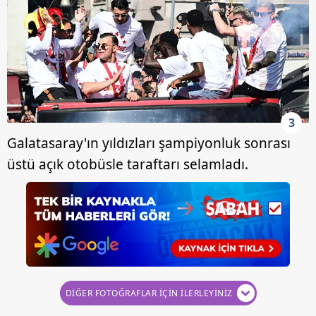
3
Galatasaray'ın yıldızları şampiyonluk sonrası
üstü açık otobüsle taraftarı selamladı.
DİĞER FOTOĞRAFLAR İÇİN İLERLEYİNİZ