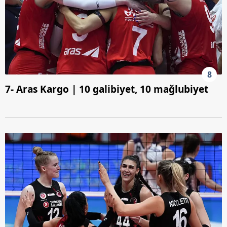
hazırlanmış Aydınlatma Metnimizi okumak ve sitemizde
ilgili mevzuata uygun olarak kullanılan çerezlerle ilgili bilgi
almak için lütfen
tıklayınız
.
8
7- Aras Kargo | 10 galibiyet, 10 mağlubiyet