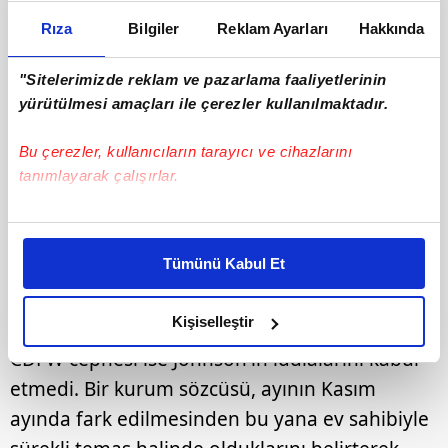
Rıza
Bilgiler
Reklam Ayarları
Hakkında
"Sitelerimizde reklam ve pazarlama faaliyetlerinin
yürütülmesi amaçları ile çerezler kullanılmaktadır.
Bu çerezler, kullanıcıların tarayıcı ve cihazlarını
tanımlayarak çalışırlar.
Bu çerezlere izin vermeniz halinde sizlere özel
kişiselleştirilmiş reklamlar sunabilir, sayfalarımızda sizlere
Tümünü Kabul Et
daha iyi reklam deneyimi yaşatabiliriz. Bunu yaparken
amacımızın size daha iyi bir reklam deneyimi sunmak
olduğunu ve sizlere en iyi içerikleri sunabilmek adına
Kişiselleştir
4
elimizden gelen çabayı gösterdiğimizi ve bu noktada,
CDFW cephesi ise Johnson'ın iddialarını kabul
reklamların maliyetlerimizi karşılamak noktasında tek gelir
etmedi. Bir kurum sözcüsü, ayının Kasım
kalemimiz olduğunu sizlere hatırlatmak isteriz.
ayında fark edilmesinden bu yana ev sahibiyle
Her halükârda, kullanıcılar, bu çerezlere izin vermedikleri