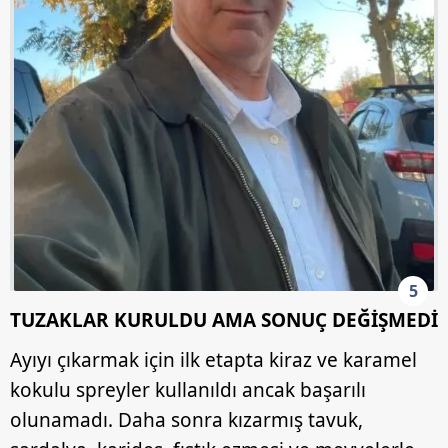
hazırlanmış Aydınlatma Metnimizi okumak ve sitemizde
ilgili mevzuata uygun olarak kullanılan çerezlerle ilgili bilgi
almak için lütfen
tıklayınız
.
5
TUZAKLAR KURULDU AMA SONUÇ DEĞİŞMEDİ
Ayıyı çıkarmak için ilk etapta kiraz ve karamel
kokulu spreyler kullanıldı ancak başarılı
olunamadı. Daha sonra kızarmış tavuk,