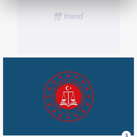
kalemimiz olduğunu sizlere hatırlatmak isteriz.
Her halükârda, kullanıcılar, bu çerezlere izin vermedikleri
takdirde, kullanıcılara hedefli reklamlar
gösterilmeyecektir."
Sizlere daha iyi bir hizmet sunabilmek için İnternet
Sitemizde kendimize ve üçüncü kişilere ait çerezler
kullanılmaktadır. Bu çerezler vasıtasıyla çeşitli kişisel
verileriniz işlenmekte olup gerekli olan çerezler bilgi
toplumu hizmetlerinin sunulması amacıyla
kullanılmaktadır. Diğer çerezler, sitemizin daha işlevsel
kılınması ve kişiselleştirilmesi ve sizlere yönelik
reklam/pazarlama faaliyetlerinin yapılması, amaçlarıyla
sınırlı olarak açık rızanız dahilinde kullanılacaktır.
Çerezlere ilişkin tercihlerinizi aşağıda yer alan panel
vasıtasıyla belirleyebilirsiniz. Çerezlere ilişkin detaylı bilgi
3
için Ayarlar butonuna tıklayabilir,
Çerez Bilgilendirme