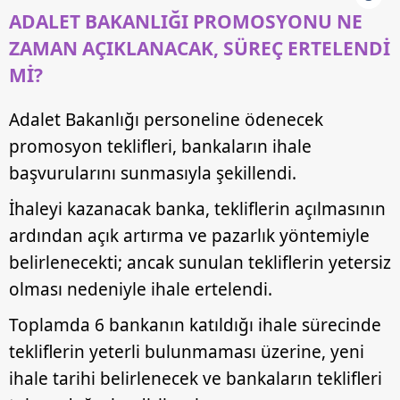
ADALET BAKANLIĞI PROMOSYONU NE
Metnimizi
ziyaret edebilirsiniz.
ZAMAN AÇIKLANACAK, SÜREÇ ERTELENDİ
6698 sayılı Kişisel Verilerin Korunması Kanunu uyarınca
Mİ?
hazırlanmış Aydınlatma Metnimizi okumak ve sitemizde
ilgili mevzuata uygun olarak kullanılan çerezlerle ilgili bilgi
Adalet Bakanlığı personeline ödenecek
almak için lütfen
tıklayınız
.
promosyon teklifleri, bankaların ihale
başvurularını sunmasıyla şekillendi.
İhaleyi kazanacak banka, tekliflerin açılmasının
ardından açık artırma ve pazarlık yöntemiyle
belirlenecekti; ancak sunulan tekliflerin yetersiz
olması nedeniyle ihale ertelendi.
Toplamda 6 bankanın katıldığı ihale sürecinde
tekliflerin yeterli bulunmaması üzerine, yeni
ihale tarihi belirlenecek ve bankaların teklifleri