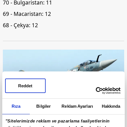
70 - Bulgaristan: 11
69 - Macaristan: 12
68 - Çekya: 12
Reddet
Rıza
Bilgiler
Reklam Ayarları
Hakkında
10
67: Hırvatistan: 12
"Sitelerimizde reklam ve pazarlama faaliyetlerinin
66: Azerbaycan: 12