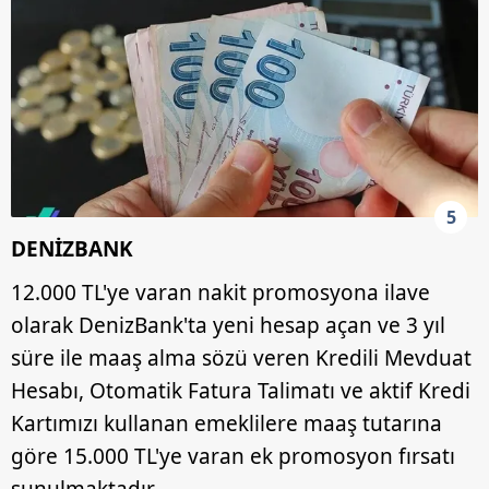
Sitemizde kendimize ve üçüncü kişilere ait çerezler
kullanılmaktadır. Bu çerezler vasıtasıyla çeşitli kişisel
verileriniz işlenmekte olup gerekli olan çerezler bilgi
toplumu hizmetlerinin sunulması amacıyla
kullanılmaktadır. Diğer çerezler, sitemizin daha işlevsel
kılınması ve kişiselleştirilmesi ve sizlere yönelik
reklam/pazarlama faaliyetlerinin yapılması, amaçlarıyla
sınırlı olarak açık rızanız dahilinde kullanılacaktır.
5
DENİZBANK
Çerezlere ilişkin tercihlerinizi aşağıda yer alan panel
vasıtasıyla belirleyebilirsiniz. Çerezlere ilişkin detaylı bilgi
12.000 TL'ye varan nakit promosyona ilave
için Ayarlar butonuna tıklayabilir,
Çerez Bilgilendirme
olarak DenizBank'ta yeni hesap açan ve 3 yıl
Metnimizi
ziyaret edebilirsiniz.
süre ile maaş alma sözü veren Kredili Mevduat
6698 sayılı Kişisel Verilerin Korunması Kanunu uyarınca
Hesabı, Otomatik Fatura Talimatı ve aktif Kredi
hazırlanmış Aydınlatma Metnimizi okumak ve sitemizde
Kartımızı kullanan emeklilere maaş tutarına
ilgili mevzuata uygun olarak kullanılan çerezlerle ilgili bilgi
göre 15.000 TL'ye varan ek promosyon fırsatı
almak için lütfen
tıklayınız
.
sunulmaktadır.