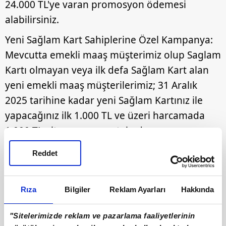
24.000 TL'ye varan promosyon ödemesi
alabilirsiniz.
Yeni Sağlam Kart Sahiplerine Özel Kampanya:
Mevcutta emekli maaş müşterimiz olup Saglam
Kartı olmayan veya ilk defa Sağlam Kart alan
yeni emekli maaş müşterilerimiz; 31 Aralık
2025 tarihine kadar yeni Sağlam Kartınız ile
yapacağınız ilk 1.000 TL ve üzeri harcamada
1.000 TL altın puan avantajından
yararlanabilirsiniz. Ödüller kart ekstresi
Reddet
kesiminden sonra tanımlanacaktır.
Fatura Talimatı Kampanyası: Emekli maaş
Rıza
Bilgiler
Reklam Ayarları
Hakkında
müşterilerimiz 31 Aralık 2025 tarihine kadar
kampanya dönemi içerisinde iptal edilmemiş
"Sitelerimizde reklam ve pazarlama faaliyetlerinin