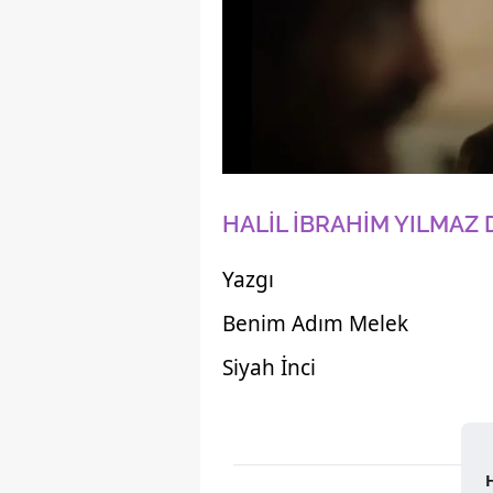
HALİL İBRAHİM YILMAZ D
Yazgı
Benim Adım Melek
Siyah İnci
H