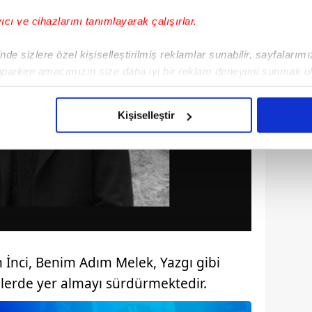
yıcı ve cihazlarını tanımlayarak çalışırlar.
de sizlere özel kişiselleştirilmiş reklamlar sunabilir, sayfalarım
aparken amacımızın size daha iyi bir reklam deneyimi sunmak ol
imizden gelen çabayı gösterdiğimizi ve bu noktada, reklamların ma
olduğunu sizlere hatırlatmak isteriz.
Kişiselleştir
çerezlere izin vermedikleri takdirde, kullanıcılara hedefli reklaml
abilmek için İnternet Sitemizde kendimize ve üçüncü kişilere ait 
isel verileriniz işlenmekte olup gerekli olan çerezler bilgi toplum
 çerezler, sitemizin daha işlevsel kılınması ve kişiselleştirilmes
 yapılması, amaçlarıyla sınırlı olarak açık rızanız dahilinde kulla
aşağıda yer alan panel vasıtasıyla belirleyebilirsiniz. Çerezlere iliş
h İnci, Benim Adım Melek, Yazgı gibi
lgilendirme Metnimizi
ziyaret edebilirsiniz.
jelerde yer almayı sürdürmektedir.
Korunması Kanunu uyarınca hazırlanmış Aydınlatma Metnimizi okum