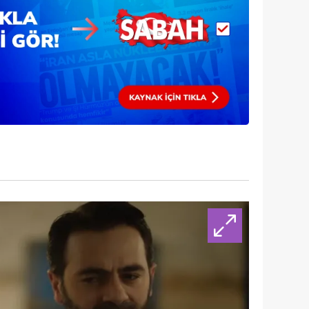
 çerezlerle ilgili bilgi almak için lütfen
tıklayınız
.