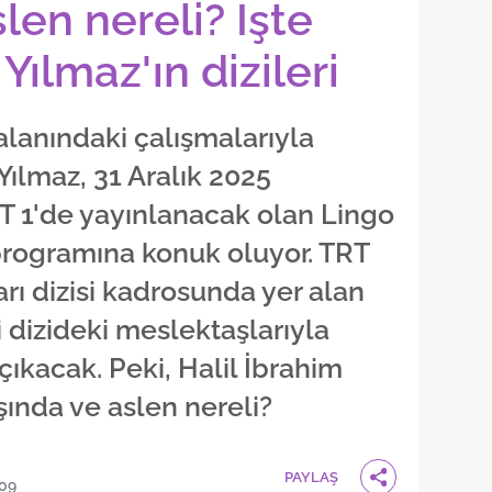
len nereli? İşte
Yılmaz'ın dizileri
lanındaki çalışmalarıyla
 Yılmaz, 31 Aralık 2025
 1'de yayınlanacak olan Lingo
 programına konuk oluyor. TRT
rı dizisi kadrosunda yer alan
i dizideki meslektaşlarıyla
çıkacak. Peki, Halil İbrahim
şında ve aslen nereli?
PAYLAŞ
:09