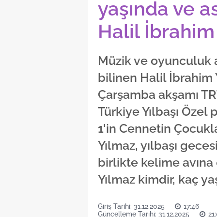
yaşında ve as
Halil İbrahim 
Müzik ve oyunculuk a
bilinen Halil İbrahim
Çarşamba akşamı TRT
Türkiye Yılbaşı Özel
1'in Cennetin Çocukla
Yılmaz, yılbaşı geces
birlikte kelime avına 
Yılmaz kimdir, kaç ya
Giriş Tarihi: 31.12.2025
17:46
Güncelleme Tarihi: 31.12.2025
21