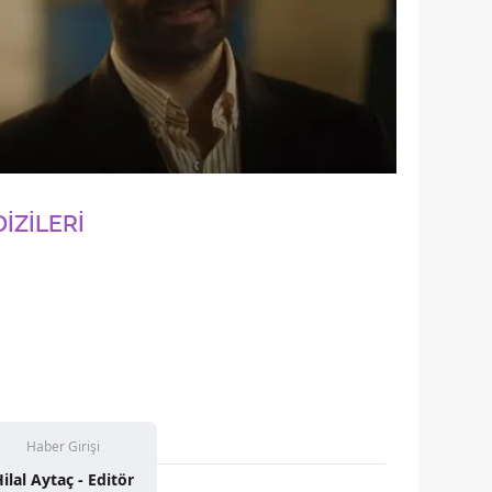
İZİLERİ
Haber Girişi
ilal Aytaç - Editör