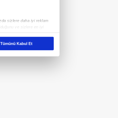
ızda sizlere daha iyi reklam
duğunu ve sizlere en iyi
liyetlerimizi karşılamak
Tümünü Kabul Et
ar gösterilmeyecektir."
çerezler kullanılmaktadır. Bu
u hizmetlerinin sunulması
i ve sizlere yönelik
nılacaktır.
kin detaylı bilgi için Ayarlar
ak ve sitemizde ilgili