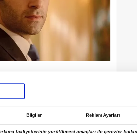
KİMDİR?
 Yılmaz Dokuz Eylül Üniversitesi Güzel
luk Bölümü mezunudur.
Bilgiler
Reklam Ayarları
rlama faaliyetlerinin yürütülmesi amaçları ile çerezler kullan