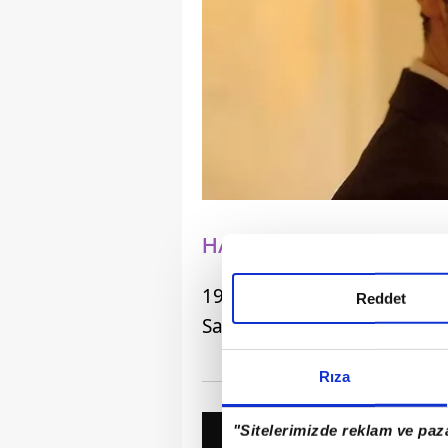
HALİL İBRAHİM YILMAZ 
1992 doğumlu Halil İbrahim
Reddet
Sanatlar Fakültesi Oyuncu
Rıza
"Sitelerimizde reklam ve paza