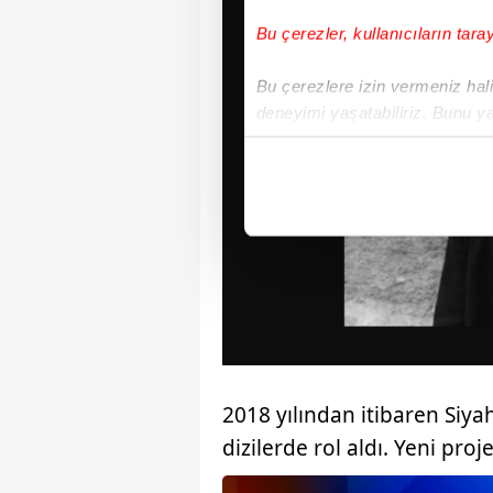
Bu çerezler, kullanıcıların tara
Bu çerezlere izin vermeniz halin
deneyimi yaşatabiliriz. Bunu y
içerikleri sunabilmek adına el
noktasında tek gelir kalemimiz 
Her halükârda, kullanıcılar, bu 
Sizlere daha iyi bir hizmet sun
çerezler vasıtasıyla çeşitli kiş
amacıyla kullanılmaktadır. Diğer
reklam/pazarlama faaliyetlerinin
Çerezlere ilişkin tercihlerinizi 
2018 yılından itibaren Siya
butonuna tıklayabilir,
Çerez Bi
dizilerde rol aldı. Yeni pro
6698 sayılı Kişisel Verilerin 