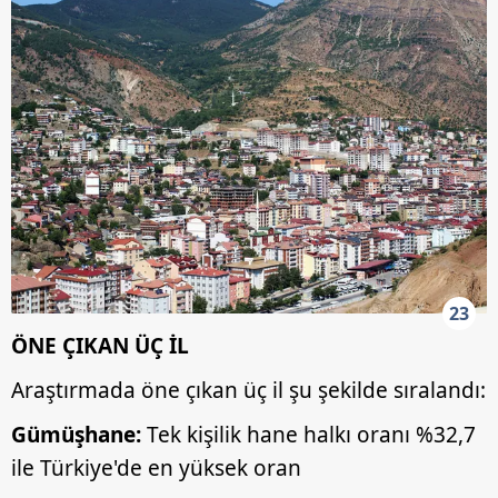
23
ÖNE ÇIKAN ÜÇ İL
Araştırmada öne çıkan üç il şu şekilde sıralandı:
Gümüşhane:
Tek kişilik hane halkı oranı %32,7
ile Türkiye'de en yüksek oran