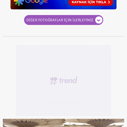
DİĞER FOTOĞRAFLAR İÇİN İLERLEYİNİZ