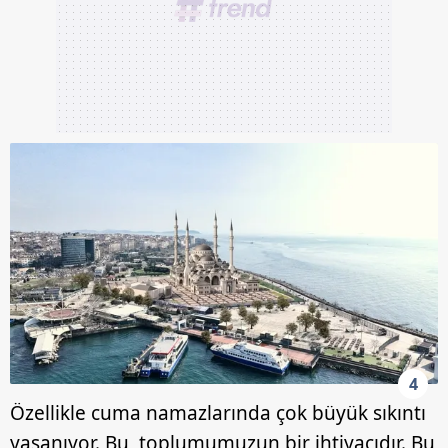
toplumu hizmetlerinin sunulması amacıyla
kullanılmaktadır. Diğer çerezler, sitemizin daha işlevsel
kılınması ve kişiselleştirilmesi ve sizlere yönelik
reklam/pazarlama faaliyetlerinin yapılması, amaçlarıyla
sınırlı olarak açık rızanız dahilinde kullanılacaktır.
Çerezlere ilişkin tercihlerinizi aşağıda yer alan panel
vasıtasıyla belirleyebilirsiniz. Çerezlere ilişkin detaylı bilgi
için Ayarlar butonuna tıklayabilir,
Çerez Bilgilendirme
Metnimizi
ziyaret edebilirsiniz.
6698 sayılı Kişisel Verilerin Korunması Kanunu uyarınca
hazırlanmış Aydınlatma Metnimizi okumak ve sitemizde
ilgili mevzuata uygun olarak kullanılan çerezlerle ilgili bilgi
almak için lütfen
tıklayınız
.
4
Özellikle cuma namazlarında çok büyük sıkıntı
yaşanıyor. Bu, toplumumuzun bir ihtiyacıdır. Bu