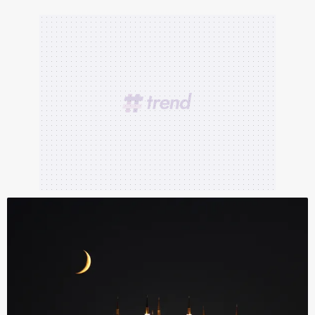
Metnimizi
ziyaret edebilirsiniz.
6698 sayılı Kişisel Verilerin Korunması Kanunu uyarınca
hazırlanmış Aydınlatma Metnimizi okumak ve sitemizde
ilgili mevzuata uygun olarak kullanılan çerezlerle ilgili bilgi
almak için lütfen
tıklayınız
.