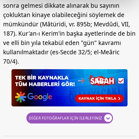
sonra gelmesi dikkate alınarak bu sayının
çokluktan kinaye olabileceğini söylemek de
Her halükârda, kullanıcılar, bu çerezlere izin vermedikleri
takdirde, kullanıcılara hedefli reklamlar
mümkündür (Mâtüridi, vr. 895b; Mevdûdi, VII,
gösterilmeyecektir."
187). Kur'an-ı Kerim'in başka ayetlerinde de bin
ve elli bin yıla tekabül eden "gün" kavramı
Sizlere daha iyi bir hizmet sunabilmek için İnternet
kullanılmaktadır (es-Secde 32/5; el-Meâric
Sitemizde kendimize ve üçüncü kişilere ait çerezler
kullanılmaktadır. Bu çerezler vasıtasıyla çeşitli kişisel
70/4).
verileriniz işlenmekte olup gerekli olan çerezler bilgi
toplumu hizmetlerinin sunulması amacıyla
kullanılmaktadır. Diğer çerezler, sitemizin daha işlevsel
kılınması ve kişiselleştirilmesi ve sizlere yönelik
reklam/pazarlama faaliyetlerinin yapılması, amaçlarıyla
sınırlı olarak açık rızanız dahilinde kullanılacaktır.
Çerezlere ilişkin tercihlerinizi aşağıda yer alan panel
DİĞER FOTOĞRAFLAR İÇİN İLERLEYİNİZ
vasıtasıyla belirleyebilirsiniz. Çerezlere ilişkin detaylı bilgi
için Ayarlar butonuna tıklayabilir,
Çerez Bilgilendirme