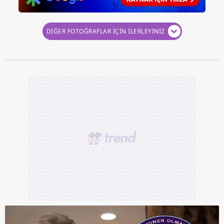
DİĞER FOTOĞRAFLAR İÇİN İLERLEYİNİZ