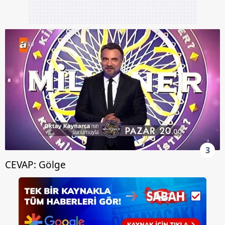
toplumu hizmetlerinin sunulması amacıyla
kullanılmaktadır. Diğer çerezler, sitemizin daha işlevsel
kılınması ve kişiselleştirilmesi ve sizlere yönelik
reklam/pazarlama faaliyetlerinin yapılması, amaçlarıyla
sınırlı olarak açık rızanız dahilinde kullanılacaktır.
Çerezlere ilişkin tercihlerinizi aşağıda yer alan panel
vasıtasıyla belirleyebilirsiniz. Çerezlere ilişkin detaylı bilgi
için Ayarlar butonuna tıklayabilir,
Çerez Bilgilendirme
Metnimizi
ziyaret edebilirsiniz.
6698 sayılı Kişisel Verilerin Korunması Kanunu uyarınca
3
hazırlanmış Aydınlatma Metnimizi okumak ve sitemizde
ilgili mevzuata uygun olarak kullanılan çerezlerle ilgili bilgi
CEVAP: Gölge
almak için lütfen
tıklayınız
.