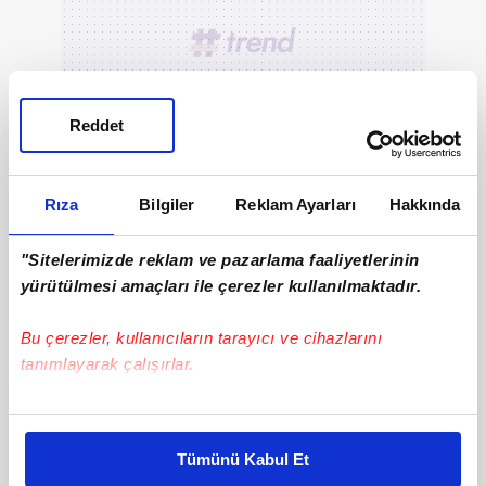
Reddet
Rıza
Bilgiler
Reklam Ayarları
Hakkında
"Sitelerimizde reklam ve pazarlama faaliyetlerinin
yürütülmesi amaçları ile çerezler kullanılmaktadır.
Bu çerezler, kullanıcıların tarayıcı ve cihazlarını
tanımlayarak çalışırlar.
Bu çerezlere izin vermeniz halinde sizlere özel
kişiselleştirilmiş reklamlar sunabilir, sayfalarımızda sizlere
3
Tümünü Kabul Et
daha iyi reklam deneyimi yaşatabiliriz. Bunu yaparken
YKS SINAV SONUÇLARI NASIL