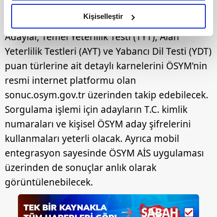
amacımızın size daha iyi bir reklam deneyimi sunmak
ÖĞRENİLİR? SORGULAMA EKRANI
olduğunu ve sizlere en iyi içerikleri sunabilmek adına
Kişiselleştir
elimizden gelen çabayı gösterdiğimizi ve bu noktada,
Adaylar, Temel Yeterlilik Testi (TYT), Alan
reklamların maliyetlerimizi karşılamak noktasında tek gelir
Yeterlilik Testleri (AYT) ve Yabancı Dil Testi (YDT)
kalemimiz olduğunu sizlere hatırlatmak isteriz.
puan türlerine ait detaylı karnelerini ÖSYM'nin
Her halükârda, kullanıcılar, bu çerezlere izin vermedikleri
resmi internet platformu olan
takdirde, kullanıcılara hedefli reklamlar
sonuc.osym.gov.tr üzerinden takip edebilecek.
gösterilmeyecektir."
Sorgulama işlemi için adayların T.C. kimlik
Sizlere daha iyi bir hizmet sunabilmek için İnternet
numaraları ve kişisel ÖSYM aday şifrelerini
Sitemizde kendimize ve üçüncü kişilere ait çerezler
kullanmaları yeterli olacak. Ayrıca mobil
kullanılmaktadır. Bu çerezler vasıtasıyla çeşitli kişisel
entegrasyon sayesinde ÖSYM AİS uygulaması
verileriniz işlenmekte olup gerekli olan çerezler bilgi
üzerinden de sonuçlar anlık olarak
toplumu hizmetlerinin sunulması amacıyla
kullanılmaktadır. Diğer çerezler, sitemizin daha işlevsel
görüntülenebilecek.
kılınması ve kişiselleştirilmesi ve sizlere yönelik
reklam/pazarlama faaliyetlerinin yapılması, amaçlarıyla
sınırlı olarak açık rızanız dahilinde kullanılacaktır.