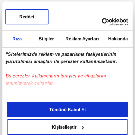
Reddet
Rıza
Bilgiler
Reklam Ayarları
Hakkında
"Sitelerimizde reklam ve pazarlama faaliyetlerinin
yürütülmesi amaçları ile çerezler kullanılmaktadır.
Bu çerezler, kullanıcıların tarayıcı ve cihazlarını
tanımlayarak çalışırlar.
Bu çerezlere izin vermeniz halinde sizlere özel
kişiselleştirilmiş reklamlar sunabilir, sayfalarımızda sizlere
Tümünü Kabul Et
daha iyi reklam deneyimi yaşatabiliriz. Bunu yaparken
amacımızın size daha iyi bir reklam deneyimi sunmak
olduğunu ve sizlere en iyi içerikleri sunabilmek adına
Kişiselleştir
elimizden gelen çabayı gösterdiğimizi ve bu noktada,