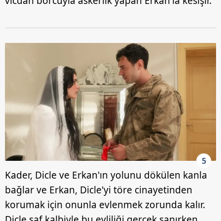
vicdan borcuyla askerlik yapan Erkan'la kesişir.
5
Kader, Dicle ve Erkan'ın yolunu dökülen kanla
bağlar ve Erkan, Dicle'yi töre cinayetinden
korumak için onunla evlenmek zorunda kalır.
Dicle saf kalbiyle bu evliliği gerçek sanırken,