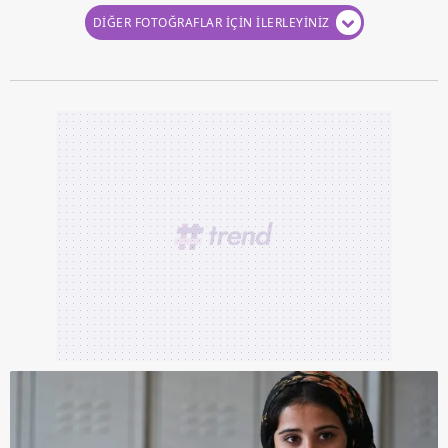
vasıtasıyla belirleyebilirsiniz. Çerezlere ilişkin detaylı bilgi
DİĞER FOTOĞRAFLAR İÇİN İLERLEYİNİZ
için Ayarlar butonuna tıklayabilir,
Çerez Bilgilendirme
Metnimizi
ziyaret edebilirsiniz.
6698 sayılı Kişisel Verilerin Korunması Kanunu uyarınca
hazırlanmış Aydınlatma Metnimizi okumak ve sitemizde
ilgili mevzuata uygun olarak kullanılan çerezlerle ilgili bilgi
almak için lütfen
tıklayınız
.