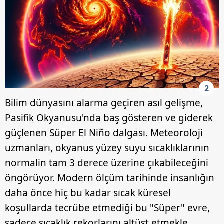
2
Bilim dünyasını alarma geçiren asıl gelişme,
Pasifik Okyanusu'nda baş gösteren ve giderek
güçlenen Süper El Niño dalgası. Meteoroloji
uzmanları, okyanus yüzey suyu sıcaklıklarının
normalin tam 3 derece üzerine çıkabileceğini
öngörüyor. Modern ölçüm tarihinde insanlığın
daha önce hiç bu kadar sıcak küresel
koşullarda tecrübe etmediği bu "Süper" evre,
sadece sıcaklık rekorlarını altüst etmekle