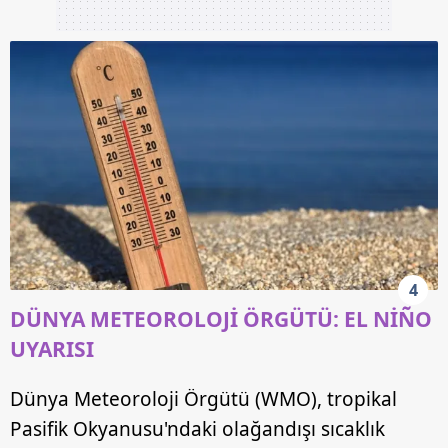
4
DÜNYA METEOROLOJİ ÖRGÜTÜ: EL NİÑO
UYARISI
Dünya Meteoroloji Örgütü (WMO), tropikal
Pasifik Okyanusu'ndaki olağandışı sıcaklık