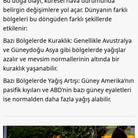
Bu doğa olayı, küresel hava durumunda
belirgin değişimlere yol açar. Dünyanın farklı
6698 sayılı Kişisel Verilerin Korunması Kanunu uyarınca
hazırlanmış Aydınlatma Metnimizi okumak ve sitemizde
bölgeleri bu döngüden farklı şekillerde
ilgili mevzuata uygun olarak kullanılan çerezlerle ilgili bilgi
etkilenir:
almak için lütfen
tıklayınız
.
Bazı Bölgelerde Kuraklık: Genellikle Avustralya
ve Güneydoğu Asya gibi bölgelerde yağışlar
azalır ve mevsim normallerinin altında bir
kuraklık yaşanabilir.
Bazı Bölgelerde Yağış Artışı: Güney Amerika'nın
pasifik kıyıları ve ABD'nin bazı güney eyaletleri
ise normalden daha fazla yağış alabilir.