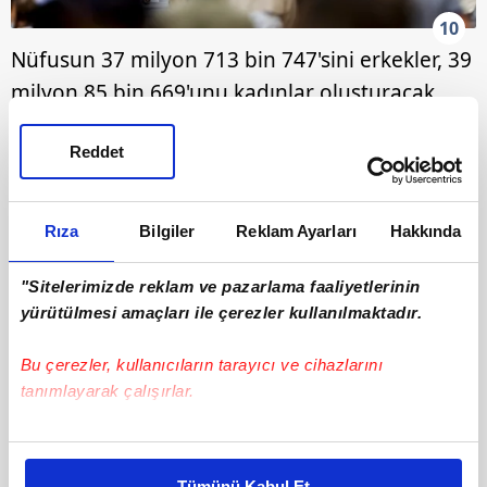
10
Nüfusun 37 milyon 713 bin 747'sini erkekler, 39
milyon 85 bin 669'unu kadınlar oluşturacak.
Böylece kadın nüfusu erkek nüfusundan 1
Reddet
milyon 371 bin 922 fazla olacak.
Rıza
Bilgiler
Reklam Ayarları
Hakkında
"Sitelerimizde reklam ve pazarlama faaliyetlerinin
yürütülmesi amaçları ile çerezler kullanılmaktadır.
Bu çerezler, kullanıcıların tarayıcı ve cihazlarını
tanımlayarak çalışırlar.
Bu çerezlere izin vermeniz halinde sizlere özel
kişiselleştirilmiş reklamlar sunabilir, sayfalarımızda sizlere
Tümünü Kabul Et