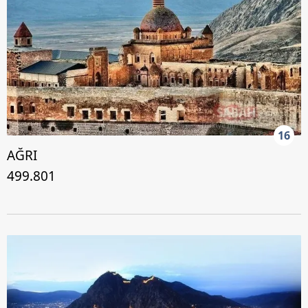
16
AĞRI
499.801