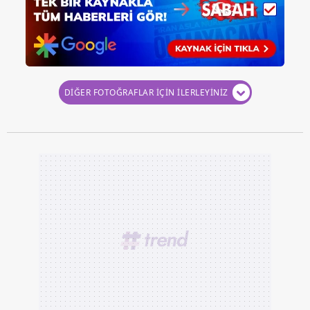
DİĞER FOTOĞRAFLAR İÇİN İLERLEYİNİZ