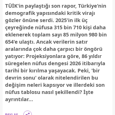
TÜİK'in paylaştığı son rapor, Türkiye'nin
demografik yapısındaki kritik virajı
gözler önüne serdi. 2025'in ilk üç
çeyreğinde nüfusa 315 bin 710 kişi daha
eklenerek toplam sayı 85 milyon 980 bin
654'e ulaştı. Ancak verilerin satır
aralarında çok daha çarpıcı bir öngörü
yatıyor: Projeksiyonlara göre, 86 yıldır
süregelen nüfus dengesi 2026 itibarıyla
tarihi bir kırılma yaşayacak. Peki, 'bir
devrin sonu' olarak nitelendirilen bu
değişim neleri kapsıyor ve illerdeki son
nüfus tablosu nasıl şekillendi? İşte
ayrıntılar...
PAYLAŞ