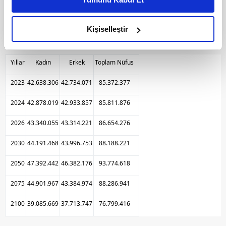
daha iyi reklam deneyimi yaşatabiliriz. Bunu yaparken
11
amacımızın size daha iyi bir reklam deneyimi sunmak
TÜİK'in 2023-2100 nüfus projeksiyonuna göre
olduğunu ve sizlere en iyi içerikleri sunabilmek adına
Kişiselleştir
yıllar itibarıyla erkek ve kadın nüfusu şöyle:
elimizden gelen çabayı gösterdiğimizi ve bu noktada,
reklamların maliyetlerimizi karşılamak noktasında tek gelir
Yıllar
Kadın
Erkek
Toplam Nüfus
kalemimiz olduğunu sizlere hatırlatmak isteriz.
2023
42.638.306
42.734.071
85.372.377
Her halükârda, kullanıcılar, bu çerezlere izin vermedikleri
takdirde, kullanıcılara hedefli reklamlar
2024
42.878.019
42.933.857
85.811.876
gösterilmeyecektir."
2026
43.340.055
43.314.221
86.654.276
Sizlere daha iyi bir hizmet sunabilmek için İnternet
2030
44.191.468
43.996.753
88.188.221
Sitemizde kendimize ve üçüncü kişilere ait çerezler
kullanılmaktadır. Bu çerezler vasıtasıyla çeşitli kişisel
2050
47.392.442
46.382.176
93.774.618
verileriniz işlenmekte olup gerekli olan çerezler bilgi
2075
44.901.967
43.384.974
88.286.941
toplumu hizmetlerinin sunulması amacıyla
kullanılmaktadır. Diğer çerezler, sitemizin daha işlevsel
2100
39.085.669
37.713.747
76.799.416
kılınması ve kişiselleştirilmesi ve sizlere yönelik
reklam/pazarlama faaliyetlerinin yapılması, amaçlarıyla