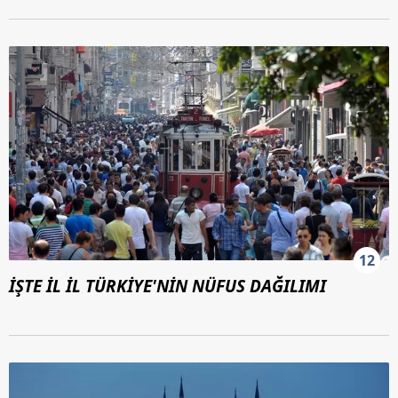
sınırlı olarak açık rızanız dahilinde kullanılacaktır.
Çerezlere ilişkin tercihlerinizi aşağıda yer alan panel
vasıtasıyla belirleyebilirsiniz. Çerezlere ilişkin detaylı bilgi
için Ayarlar butonuna tıklayabilir,
Çerez Bilgilendirme
Metnimizi
ziyaret edebilirsiniz.
6698 sayılı Kişisel Verilerin Korunması Kanunu uyarınca
hazırlanmış Aydınlatma Metnimizi okumak ve sitemizde
ilgili mevzuata uygun olarak kullanılan çerezlerle ilgili bilgi
almak için lütfen
tıklayınız
.
12
İŞTE İL İL TÜRKİYE'NİN NÜFUS DAĞILIMI