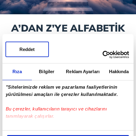
A’DAN Z’YE ALFABETİK
RÜYA YORUMLARI
Reddet
Anlamını merak ettiğiniz rüya tabirlerini
arama kutusunu kullanarak arayabilir ya da
harf sırasına göre listeleyerek kolayca
Rıza
Bilgiler
Reklam Ayarları
Hakkında
bulabilirsiniz.
"Sitelerimizde reklam ve pazarlama faaliyetlerinin
yürütülmesi amaçları ile çerezler kullanılmaktadır.
A
B
C
Ç
D
E
F
Bu çerezler, kullanıcıların tarayıcı ve cihazlarını
G
H
I
İ
J
K
L
tanımlayarak çalışırlar.
M
N
O
Ö
P
R
S
Bu çerezlere izin vermeniz halinde sizlere özel